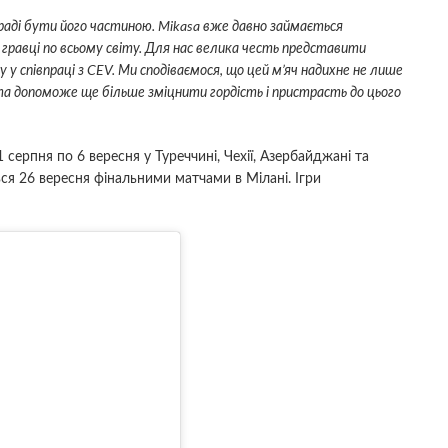
 раді бути його частиною. Mikasa вже давно займається
 гравці по всьому світу. Для нас велика честь представити
 у співпраці з CEV. Ми сподіваємося, що цей м’яч надихне не лише
і та допоможе ще більше зміцнити гордість і пристрасть до цього
ерпня по 6 вересня у Туреччині, Чехії, Азербайджані та
ься 26 вересня фінальними матчами в Мілані. Ігри