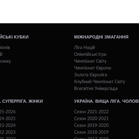
ЙСЬКІ КУБКИ
МІЖНАРОДНІ ЗМАГАННЯ
іонів
Ліга Націй
КВ
Олімпійські Ігри
клику
Чемпіонат Світу
Чемпіонат Європи
Золота Євроліга
Клубний Чемпіонат Світу
Всесвiтня Унiверсiaда
. СУПЕРЛІГА. ЖІНКИ
УКРАЇНА. ВИЩА ЛІГА. ЧОЛОВ
25-2026
Сезон 2021-2022
24-2025
Сезон 2020-2021
23-2024
Сезон 2019-2020
22-2023
Сезон 2018-2019