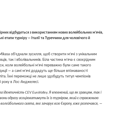
рних відбудеться з використанням нових волейбольних м’ячів,
і етапи турніру — Італії та Туреччини для чоловічого й
Mikasa об’єднали зусилля, щоб створити м’ячі з унікальним
ів, так і вболівальників. Біла частина м’яча є своєрідним
и, коли волейбольні м’ячі переважно були саме такого
диції — а самі м’ячі додадуть ще більше впізнаваності
літа. Їхні переможці не лише здобудуть титул чемпіонів
8 року в Лос-Анджелесі.
а ідентичність CEV EuroVolley. Я впевнений, що як гравцям, так і
і вони одразу асоціюватимуть їх із турніром, який є справжньою
 волейбольного свята, яке зачарує всю Європу, вже розпочався,
—