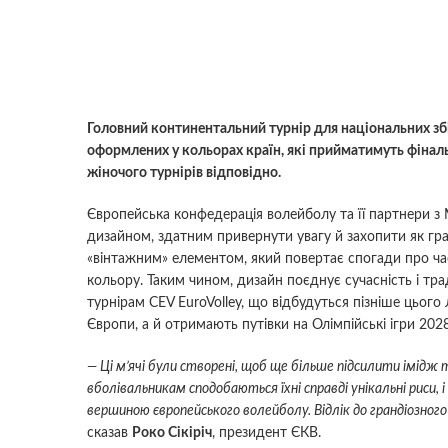
Головний континентальний турнір для національних збі
оформлених у кольорах країн, які прийматимуть фінальн
жіночого турнірів відповідно.
Європейська конфедерація волейболу та її партнери з 
дизайном, здатним привернути увагу й захопити як гравц
«вінтажним» елементом, який повертає спогади про час
кольору. Таким чином, дизайн поєднує сучасність і тра
турнірам CEV EuroVolley, що відбудуться пізніше цього 
Європи, а й отримають путівки на Олімпійські ігри 202
— Ці м’ячі були створені, щоб ще більше підсилити імідж т
вболівальникам сподобаються їхні справді унікальні риси, 
вершиною європейського волейболу. Відлік до грандіозного
сказав
Роко Сікіріч
, президент ЄКВ.