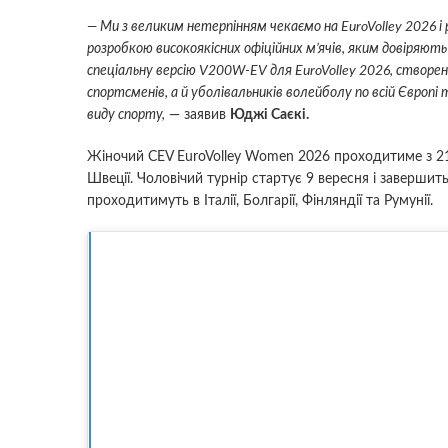
— Ми з великим нетерпінням чекаємо на EuroVolley 2026 і
розробкою високоякісних офіційних м’ячів, яким довіряють
спеціальну версію V200W-EV для EuroVolley 2026, створену
спортсменів, а й уболівальників волейболу по всій Європ
виду спорту,
— заявив
Юджі Саєкі.
Жіночий CEV EuroVolley Women 2026 проходитиме з 21 с
Швеції. Чоловічий турнір стартує 9 вересня і завершит
проходитимуть в Італії, Болгарії, Фінляндії та Румунії.