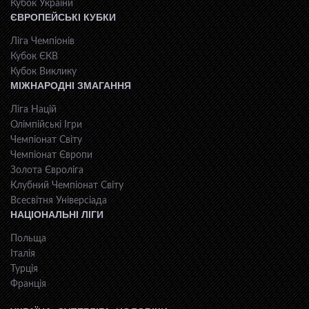
Кубок України
ЄВРОПЕЙСЬКІ КУБКИ
Ліга Чемпіонів
Кубок ЄКВ
Кубок Виклику
МІЖНАРОДНІ ЗМАГАННЯ
Ліга Націй
Олімпійські Ігри
Чемпіонат Світу
Чемпіонат Європи
Золота Євроліга
Клубний Чемпіонат Світу
Всесвiтня Унiверсiaда
НАЦІОНАЛЬНІ ЛІГИ
Польща
Італія
Турція
Франція