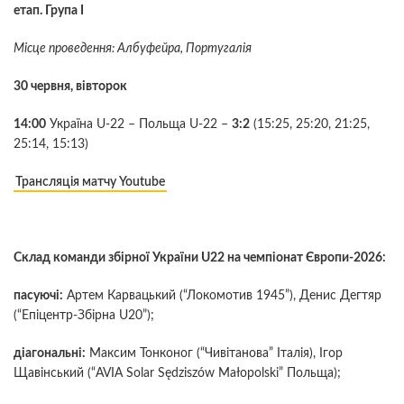
етап.
Група І
Місце проведення: Албуфейра, Португалія
30 червня, вівторок
14:00
Україна U-22 – Польща U-22 –
3:2
(15:25, 25:20, 21:25,
25:14, 15:13)
Трансляція матчу Youtube
Склад команди збірної України U22 на чемпіонат Європи-2026:
пасуючі:
Артем Карвацький (“Локомотив 1945”), Денис Дегтяр
(“Епіцентр-Збірна U20”);
діагональні:
Максим Тонконог (“Чивітанова” Італія), Ігор
Щавінський (“AVIA Solar Sędziszów Małopolski” Польща);