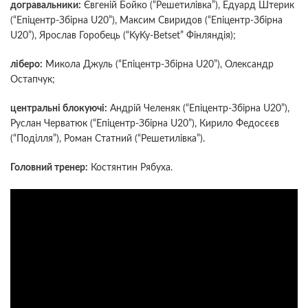
догравальники:
Євгеній Бойко (“Решетилівка”), Едуард Штерик
(“Епіцентр-Збірна U20”), Максим Свиридов (“Епіцентр-Збірна
U20”), Ярослав Горобець (“KyKy-Betset” Фінляндія);
ліберо:
Микола Джуль (“Епіцентр-Збірна U20”), Олександр
Остапчук;
центральні блокуючі:
Андрій Челеняк (“Епіцентр-Збірна U20”),
Руслан Черватюк (“Епіцентр-Збірна U20”), Кирило Федосєєв
(“Поділля”), Роман Статний (“Решетилівка”).
Головний тренер:
Костянтин Рябуха.