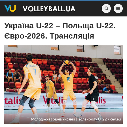
Toggle nav
Україна U-22 – Польща U-22.
Євро-2026. Трансляція
Молодіжна збірна України з волейболу U-22 / cev.eu