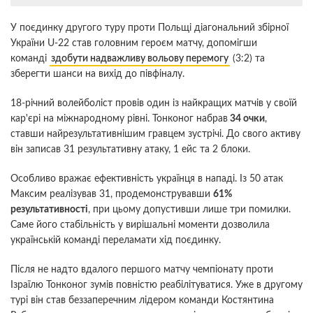
У поєдинку другого туру проти Польщі діагональний збірної
України U-22 став головним героєм матчу, допомігши
команді
здобути надважливу вольову перемогу
(3:2) та
зберегти шанси на вихід до півфіналу.
18-річний волейболіст провів один із найкращих матчів у своїй
кар'єрі на міжнародному рівні. Тонконог набрав
34 очки
,
ставши найрезультативнішим гравцем зустрічі. До свого активу
він записав 31 результативну атаку, 1 ейс та 2 блоки.
Особливо вражає ефективність українця в нападі. Із 50 атак
Максим реалізував 31, продемонструвавши
61%
результативності
, при цьому допустивши лише три помилки.
Саме його стабільність у вирішальні моменти дозволила
українській команді переламати хід поєдинку.
Після не надто вдалого першого матчу чемпіонату проти
Ізраїлю Тонконог зумів повністю реабілітуватися. Уже в другому
турі він став беззаперечним лідером команди Костянтина