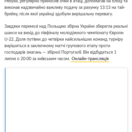
Рябухи, регулярно приносив очки в атаці, допомагав на блоці та
виконав надзвичайно важливу подачу за рахунку 13:13 на тай-
брейку, після якої українці здобули вирішальну перевагу.
Завдяки перемозі над Польщею збірна України зберегла реальні
шанси на вихід до півфіналу молодіжного чемпіонату Європи
U-22. Доля путівки до четвірки найсильніших команд турніру
вирішиться в заключному матчі групового етапу проти
господарів змагань — збірної Португалії. Він відбудеться 1
липня о 20:00 за київським часом.
Онлайн-трансляція