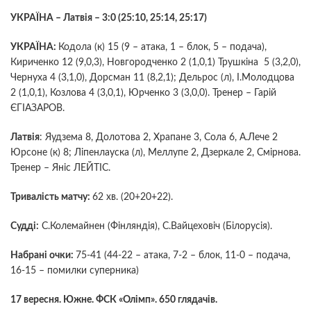
УКРАЇНА – Латвія – 3:0 (25:10, 25:14, 25:17)
УКРАЇНА:
Кодола (к) 15 (9 – атака, 1 – блок, 5 – подача),
Кириченко 12 (9,0,3), Новгородченко 2 (1,0,1) Трушкіна 5 (3,2,0),
Чернуха 4 (3,1,0), Дорсман 11 (8,2,1); Дельрос (л), І.Молодцова
2 (1,0,1), Козлова 4 (3,0,1), Юрченко 3 (3,0,0). Тренер – Гарій
ЄГІАЗАРОВ.
Латвія
: Яудзема 8, Долотова 2, Храпане 3, Сола 6, А.Лече 2
Юрсоне (к) 8; Ліпенлауска (л), Меллупе 2, Дзеркале 2, Смірнова.
Тренер – Яніс ЛЕЙТІС.
Тривалість матчу:
62 хв. (20+20+22).
Судді:
С.Колемайнен (Фінляндія), С.Вайцеховіч (Білорусія).
Набрані очки:
75-41 (44-22 – атака, 7-2 – блок, 11-0 – подача,
16-15 – помилки суперника)
17
вересня. Южне. ФСК «Олімп». 650 глядачів.