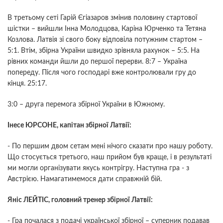
В третьому сеті Гарій Єгіазаров змінив половину стартової
шістки – вийшли Інна Молодцова, Каріна Юрченко та Тетяна
Козлова. Латвія зі свого боку відповіла потужним стартом –
5:1. Втім, збірна України швидко зрівняла рахунок – 5:5. На
рівних команди йшли до першої перерви. 8:7 – Україна
попереду. Після чого господарі вже контролювали гру до
кінця. 25:17.
3:0 – друга перемога збірної України в Южному.
Інесе ЮРСОНЕ, капітан збірної Латвії:
- По першим двом сетам мені нічого сказати про нашу роботу.
Що стосується третього, наш прийом був краще, і в результаті
ми могли організувати якусь контрігру. Наступна гра - з
Австрією. Намагатимемося дати справжній бій.
Яніс ЛЕЙТІС, головний тренер збірної Латвії:
- Гра почалася з подачі української збірної – суперник подавав