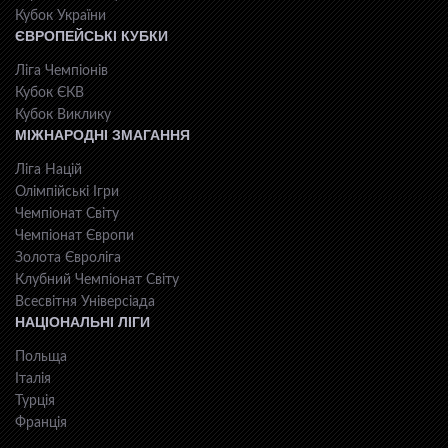
Кубок України
ЄВРОПЕЙСЬКІ КУБКИ
Ліга Чемпіонів
Кубок ЄКВ
Кубок Виклику
МІЖНАРОДНІ ЗМАГАННЯ
Ліга Націй
Олімпійські Ігри
Чемпіонат Світу
Чемпіонат Європи
Золота Євроліга
Клубний Чемпіонат Світу
Всесвiтня Унiверсiaда
НАЦІОНАЛЬНІ ЛІГИ
Польща
Італія
Турція
Франція