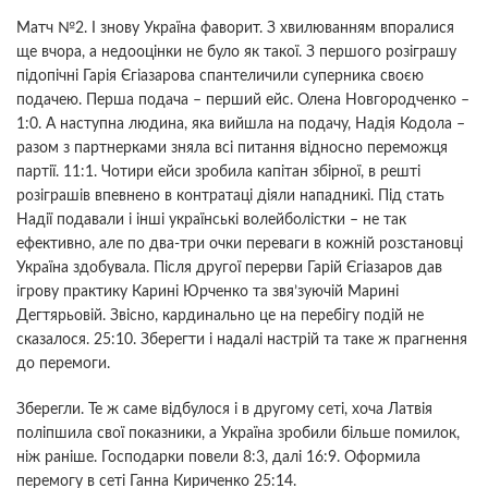
Матч №2. І знову Україна фаворит. З хвилюванням впоралися
ще вчора, а недооцінки не було як такої. З першого розіграшу
підопічні Гарія Єгіазарова спантеличили суперника своєю
подачею. Перша подача – перший ейс. Олена Новгородченко –
1:0. А наступна людина, яка вийшла на подачу, Надія Кодола –
разом з партнерками зняла всі питання відносно переможця
партії. 11:1. Чотири ейси зробила капітан збірної, в решті
розіграшів впевнено в контратаці діяли нападникі. Під стать
Надії подавали і інші українські волейболістки – не так
ефективно, але по два-три очки переваги в кожній розстановці
Україна здобувала. Після другої перерви Гарій Єгіазаров дав
ігрову практику Карині Юрченко та звя’зуючій Марині
Дегтярьовій. Звісно, кардинально це на перебігу подій не
сказалося. 25:10. Зберегти і надалі настрій та таке ж прагнення
до перемоги.
Зберегли. Те ж саме відбулося і в другому сеті, хоча Латвія
поліпшила свої показники, а Україна зробили більше помилок,
ніж раніше. Господарки повели 8:3, далі 16:9. Оформила
перемогу в сеті Ганна Кириченко 25:14.