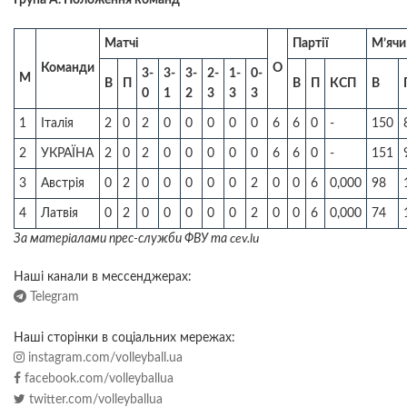
Група А. Положення команд
Матчі
Партії
М’ячи
Команди
О
3-
3-
3-
2-
1-
0-
М
В
П
В
П
КСП
В
0
1
2
3
3
3
1
Італія
2
0
2
0
0
0
0
0
6
6
0
-
150
2
УКРАЇНА
2
0
2
0
0
0
0
0
6
6
0
-
151
3
Австрія
0
2
0
0
0
0
0
2
0
0
6
0,000
98
4
Латвія
0
2
0
0
0
0
0
2
0
0
6
0,000
74
За матерiалами прес-служби ФВУ та cev.lu
Наші канали в мессенджерах:
Telegram
Наші сторінки в соціальних мережах:
instagram.com/volleyball.ua
facebook.com/volleyballua
twitter.com/volleyballua