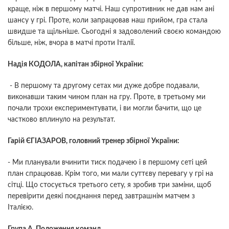
краще, ніж в першому матчі. Наш супротивник не дав нам ані
шансу у грі. Проте, коли запрацював наш прийом, гра стала
швидше та щільніше. Сьогодні я задоволений своєю командою
більше, ніж, вчора в матчі проти Італії.
Надія КОДОЛА, капітан збірної України:
- В першому та другому сетах ми дуже добре подавали,
виконавши таким чином план на гру. Проте, в третьому ми
почали трохи експериментувати, і ви могли бачити, що це
частково вплинуло на результат.
Гарій ЄГІАЗАРОВ, головний тренер збірної України:
- Ми планували вчинити тиск подачею і в першому сеті цей
план спрацював. Крім того, ми мали суттєву перевагу у грі на
сітці. Що стосується третього сету, я зробив три заміни, щоб
перевірити деякі поєднання перед завтрашнім матчем з
Італією.