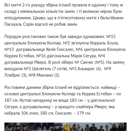
Всі матчі 2-го раунду збірна Іспанії провела в одному і тому ж
складі з мінімальною кількістю замін, і ті великою мірою були
епізодичними. Цікаво, що в п’ятисетовому матчі з бельгійками
Паскуаль Сорін взагалі не робив замін.
Порядок розстановки також був завжди однаковим: №15
центральна блокуюча Коллар, №2 зв’язуюча Корраль Боуза,
№13 догравальниця Хелія Гонсалес, №6 центральна блокуюча
Корреа Естебан, №16 діагональна Марія Сегура, №4
догравальниця Ріверо. В ролі ліберо № Санчес (№5). На заміну
виходили №1 Шелегель (7 сетів), №3 Альварес (6), №9
Ллабрес (3), №8 Манзано (2).
Ростовими даними збірна Іспанії не відрізняється: найвищі –
основні центральні блокуючи Коллар та Корреа Естебан – по
187 см. Кутові нападниці не вище 183 см – у діагональної
Сегури, а догравальниці – у кращого снайпера Ріверо, яка
набрала 106 очок, 180 см, Гонсалес – 179 см.