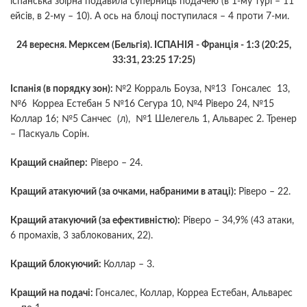
іспанська збірна подавила суперниць подачею (в 1-му турі – 11
ейсів, в 2-му – 10). А ось на блоці поступилася – 4 проти 7-ми.
24 вересня.
Мерксем (Бельгія). ІСПАНІЯ - Франція - 1:3 (20:25,
33:31, 23:25 17:25)
Іспанія (в порядку зон):
№2 Корраль Боуза, №13 Гонсалес 13,
№6 Корреа Естебан 5 №16 Сегура 10, №4 Ріверо 24, №15
Коллар 16; №5 Санчес (л), №1 Шелегель 1, Альварес 2. Тренер
– Паскуаль Сорін.
Кращий снайпер:
Ріверо – 24.
Кращий атакуючий (за очками, набраними в атаці):
Ріверо – 22.
Кращий атакуючий (за ефективністю):
Ріверо – 34,9% (43 атаки,
6 промахів, 3 заблокованих, 22).
Кращий блокуючий:
Коллар – 3.
Кращий на подачі:
Гонсалес, Коллар, Корреа Естебан, Альварес