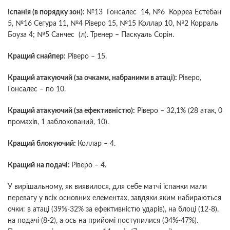
Іспанія (в порядку зон):
№13 Гонсалес 14, №6 Корреа Естебан
5, №16 Сегура 11, №4 Ріверо 15, №15 Коллар 10, №2 Корраль
Боуза 4; №5 Санчес (л). Тренер – Паскуаль Сорін.
Кращий снайпер:
Ріверо – 15.
Кращий атакуючий (за очками, набраними в атаці):
Ріверо,
Гонсалес – по 10.
Кращий атакуючий (за ефективністю):
Ріверо – 32,1% (28 атак, 0
промахів, 1 заблокований, 10).
Кращий блокуючий:
Коллар – 4.
Кращий на подачі:
Ріверо – 4.
У вирішальному, як виявилося, для себе матчі іспанки мали
перевагу у всіх основних елементах, завдяки яким набираються
очки: в атаці (39%-32% за ефективністю ударів), на блоці (12-8),
на подачі (8-2), а ось на прийомі поступилися (34%-47%).