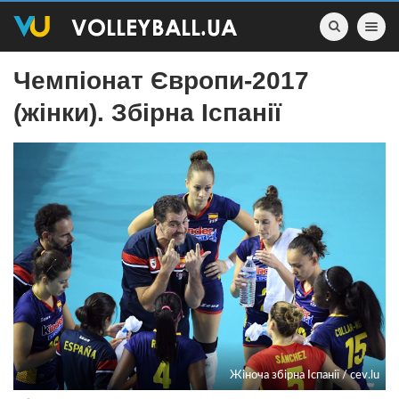
Toggle nav
Чемпіонат Європи-2017
(жінки). Збірна Іспанії
Жiноча збірна Іспанії / cev.lu