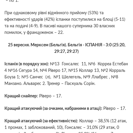
– по 1.
При однаковому рівні відмінного прийому (53%) та
ефективності ударів (42%) іспанки поступилися на блоці (5-11)
та на подачі (4-9). В пасиві нашого суперника 30 власних
помилок, у француженок – 22.
25 вересня.
Мерксем (Бельгія). Бельгія - ІСПАНІЯ - 3:0 (25:20,
29:27, 29:27)
Іспанія (в порядку зон):
№13 Гонсалес 11, №6 Корреа Естебан
4 №16 Сегура 14, №4 Ріверо 17, №15 Коллар 13, №2 Корраль
Боуза 1; №5 Санчес (л), №1 Шелегель, №9 Ллабрес , №8
Манзано. Альварес 2. Тренер – Паскуаль Сорін.
Кращий снайпер:
Ріверо – 17.
Кращий атакуючий (за очками, набраними в атаці):
Ріверо – 17.
Кращий атакуючий (за ефективністю):
Коллар – 38,5% (12 атак,
1 промах, 1 заблокований, 10), Гонсалес – 31,0% (29 атак, 0