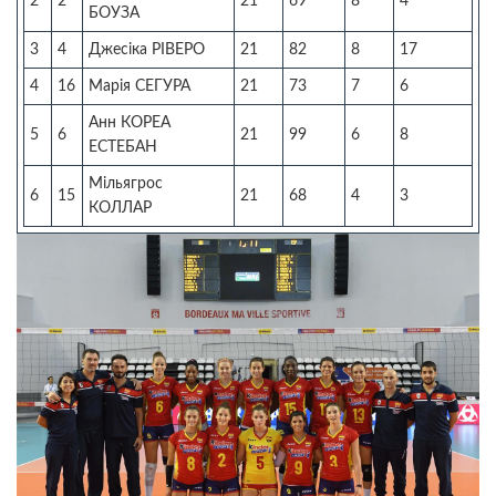
2
2
21
69
8
4
БОУЗА
3
4
Джесіка РІВЕРО
21
82
8
17
4
16
Марія СЕГУРА
21
73
7
6
Анн КОРЕА
5
6
21
99
6
8
ЕСТЕБАН
Мільягрос
6
15
21
68
4
3
КОЛЛАР