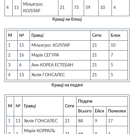
Мільягрос
4
15
21
73
59
10
4
КОЛЛАР
Кращі на блоці
М
№
Гравці
Сети
Блок
1
15
Мільягрос КОЛЛАР
21
10
2
16
Марія СЕГУРА
21
7
3
6
Анн КОРЕА ЕСТЕБАН
21
5
4
13
Хелія ГОНСАЛЕС
21
5
Кращі на подачі
Подача
М
№
Гравці
Сети
Всього
Ейси
Помилки
1
13
Хелія ГОНСАЛЕС
21
88
9
17
Марія КОРРАЛЬ