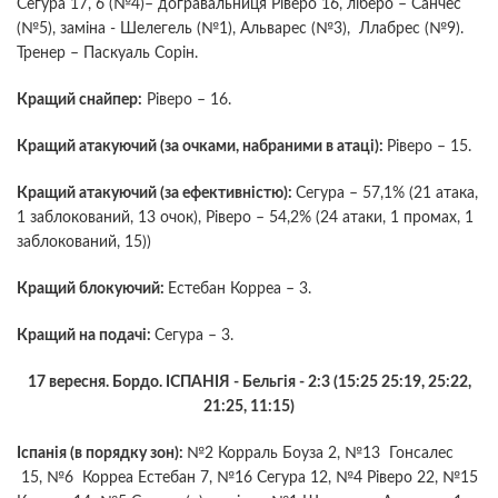
Сегура 17, 6 (№4)– догравальниця Ріверо 16, ліберо – Санчес
(№5), заміна - Шелегель (№1), Альварес (№3), Ллабрес (№9).
Тренер – Паскуаль Сорін.
Кращий снайпер:
Ріверо – 16.
Кращий атакуючий (за очками, набраними в атаці):
Ріверо – 15.
Кращий атакуючий (за ефективністю):
Сегура – 57,1% (21 атака,
1 заблокований, 13 очок), Ріверо – 54,2% (24 атаки, 1 промах, 1
заблокований, 15))
Кращий блокуючий:
Естебан Корреа – 3.
Кращий на подачі:
Сегура – 3.
17 вересня. Бордо. ІСПАНІЯ - Бельгія - 2:3 (15:25 25:19, 25:22,
21:25, 11:15)
Іспанія (в порядку зон):
№2 Корраль Боуза 2, №13 Гонсалес
15, №6 Корреа Естебан 7, №16 Сегура 12, №4 Ріверо 22, №15