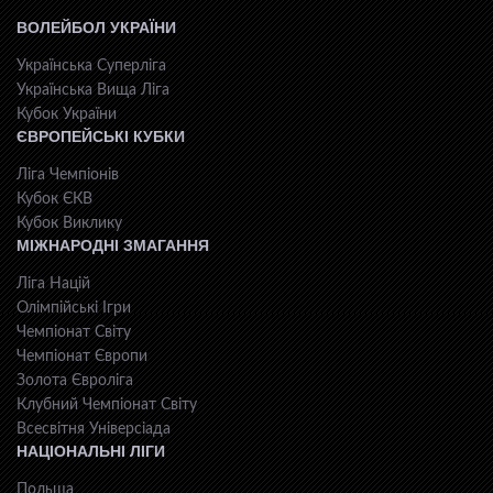
ВОЛЕЙБОЛ УКРАЇНИ
Українська Суперліга
Українська Вища Ліга
Кубок України
ЄВРОПЕЙСЬКІ КУБКИ
Ліга Чемпіонів
Кубок ЄКВ
Кубок Виклику
МІЖНАРОДНІ ЗМАГАННЯ
Ліга Націй
Олімпійські Ігри
Чемпіонат Світу
Чемпіонат Європи
Золота Євроліга
Клубний Чемпіонат Світу
Всесвiтня Унiверсiaда
НАЦІОНАЛЬНІ ЛІГИ
Польща