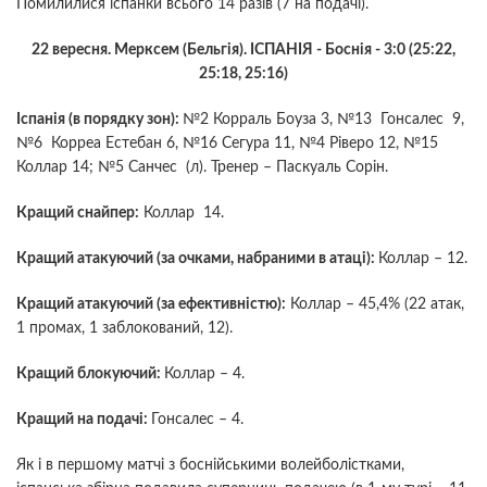
Помилилися іспанки всього 14 разів (7 на подачі).
22 вересня. Мерксем (Бельгія). ІСПАНІЯ - Боснія - 3:0 (25:22,
25:18, 25:16)
Іспанія (в порядку зон):
№2 Корраль Боуза 3, №13 Гонсалес 9,
№6 Корреа Естебан 6, №16 Сегура 11, №4 Ріверо 12, №15
Коллар 14; №5 Санчес (л). Тренер – Паскуаль Сорін.
Кращий снайпер:
Коллар 14.
Кращий атакуючий (за очками, набраними в атаці):
Коллар – 12.
Кращий атакуючий (за ефективністю):
Коллар – 45,4% (22 атак,
1 промах, 1 заблокований, 12).
Кращий блокуючий:
Коллар – 4.
Кращий на подачі:
Гонсалес – 4.
Як і в першому матчі з боснійськими волейболістками,