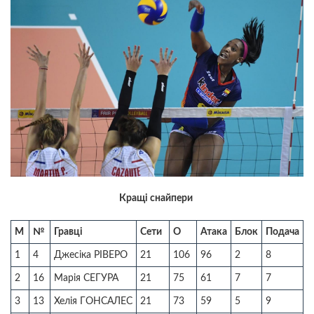
Кращі снайпери
М
№
Гравці
Сети
О
Атака
Блок
Подача
1
4
Джесіка РІВЕРО
21
106
96
2
8
2
16
Марія СЕГУРА
21
75
61
7
7
3
13
Хелія ГОНСАЛЕС
21
73
59
5
9