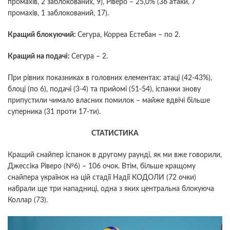
промахів, 2 заблокованих, 9), Ріверо – 25,0% (36 атаки, 7
промахів, 1 заблокований, 17).
Кращий блокуючий:
Сегура, Корреа Естебан – по 2.
Кращий на подачі:
Сегура – 2.
При рівних показниках в головних елементах: атаці (42-43%),
блоці (по 6), подачі (3-4) та прийомі (51-54), іспанки знову
припустили чимало власних помилок – майже вдвічі більше
суперника (31 проти 17-ти).
СТАТИСТИКА
Кращий снайпер іспанок в другому раунді, як ми вже говорили,
Джессіка Ріверо (№6) – 106 очок. Втім, більше кращому
снайпера українок на цій стадії Надії КОДОЛИ (72 очки)
набрали ще три нападниці, одна з яких центральна блокуюча
Коллар (73).