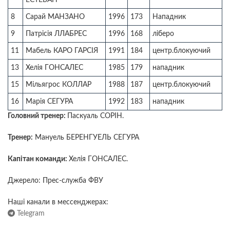
ЕСТЕБАН
8
Сарай МАНЗАНО
1996
173
Нападник
9
Патрісія ЛЛАБРЕС
1996
168
ліберо
11
Мабель КАРО ГАРСІЯ
1991
184
центр.блокуючий
13
Хелія ГОНСАЛЕС
1985
179
нападник
15
Мільягрос КОЛЛАР
1988
187
центр.блокуючий
16
Марія СЕГУРА
1992
183
нападник
Головний тренер:
Паскуаль СОРІН.
Тренер:
Мануель БЕРЕНГУЕЛЬ СЕГУРА
Капітан команди:
Хелія ГОНСАЛЕС.
Джерело: Прес-служба ФВУ
Наші канали в мессенджерах:
Telegram