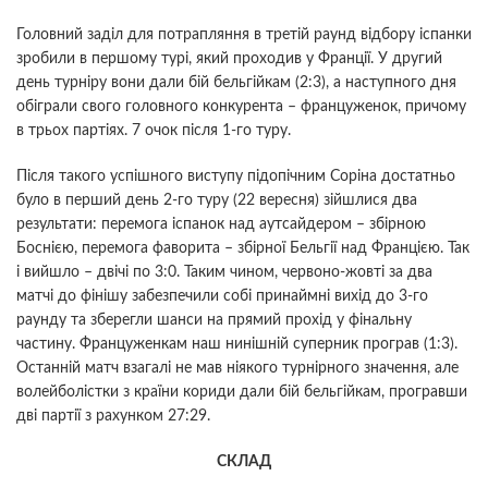
Головний заділ для потрапляння в третій раунд відбору іспанки
зробили в першому турі, який проходив у Франції. У другий
день турніру вони дали бій бельгійкам (2:3), а наступного дня
обіграли свого головного конкурента – француженок, причому
в трьох партіях. 7 очок після 1-го туру.
Після такого успішного виступу підопічним Соріна достатньо
було в перший день 2-го туру (22 вересня) зійшлися два
результати: перемога іспанок над аутсайдером – збірною
Боснією, перемога фаворита – збірної Бельгії над Францією. Так
і вийшло – двічі по 3:0. Таким чином, червоно-жовті за два
матчі до фінішу забезпечили собі принаймні вихід до 3-го
раунду та зберегли шанси на прямий прохід у фінальну
частину. Француженкам наш нинішній суперник програв (1:3).
Останній матч взагалі не мав ніякого турнірного значення, але
волейболістки з країни кориди дали бій бельгійкам, програвши
дві партії з рахунком 27:29.
СКЛАД