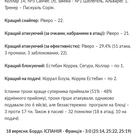
Коллар 14; №5 Санчес (л), заміна - №1 Шелегель, Альварес 1.
Тренер – Паскуаль Сорін.
Кращий снайпер:
Ріверо – 22.
Кращий атакуючий (за очками, набраними в атаці):
Ріверо – 21.
Кращий атакуючий (за ефективністю):
Ріверо – 29,4% (51 атака,
3 промахи, 3 заблокованих, 22).
Кращий блокуючий:
Естебан Корреа, Сегура, Коллар – по 1.
Кращий на подачі:
Коррал Боуза, Корреа Естебан – по 2.
Іспанки трохи краще суперника приймали (51% - 48%
відмінного прийому), трохи гірше атакували, однаково
подавали (по 6 ейсів), але беззастережно програли на блоці –
3 проти 17-ти. Також в пасиві – 32 помилки (18 в атаці, 10 на
подачі)
18 вересня.
Бордо. ІСПАНІЯ - Франція - 3:0 (25:14, 25:22, 25:19)