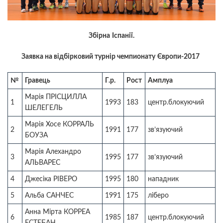
Збірна
Іспанії.
Заявка на відбірковий турнір чемпионату
Європи-2017
№
Гравець
Г.р.
Рост
Амплуа
Марія ПРІСЦИЛЛА
1
1993
183
центр.блокуючий
ШЕЛЕГЕЛЬ
Марія Хосе КОРРАЛЬ
2
1991
177
зв’язуючий
БОУЗА
Марія Алехандро
3
1995
177
зв’язуючий
АЛЬВАРЕС
4
Джесіка РІВЕРО
1995
180
нападник
5
Альба САНЧЕС
1991
175
ліберо
Анна Мірта КОРРЕА
6
1985
187
центр.блокуючий