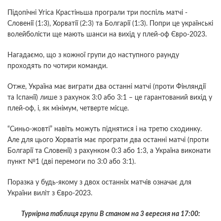
Підопічні Угіса Крастіньша програли три поспіль матчі -
Словенії (1:3), Хорватії (2:3) та Болгарії (1:3). Попри це українські
волейболісти ще мають шанси на вихід у плей-оф Євро-2023.
Нагадаємо, що з кожної групи до наступного раунду
проходять по чотири команди.
Отже, Україна має виграти два останні матчі (проти Фінляндії
та Іспанії) лише з рахунок 3:0 або 3:1 – це гарантований вихід у
плей-оф, і, як мінімум, четверте місце.
“Синьо-жовті” навіть можуть піднятися і на третю сходинку.
Але для цього Хорватія має програти два останні матчі (проти
Болгарії та Словенії) з рахунком 0:3 або 1:3, а Україна виконати
пункт №1 (дві перемоги по 3:0 або 3:1).
Поразка у будь-якому з двох останніх матчів означає для
України виліт з Євро-2023.
Турнірна таблиця групи В станом на 3 вересня на 17:00: