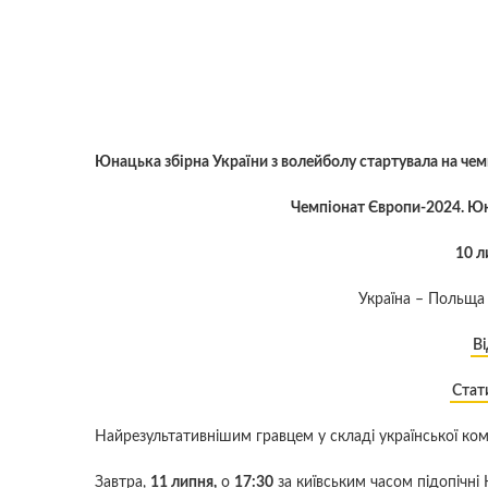
Юнацька збірна України з волейболу стартувала на чем
Чемпіонат Європи-2024. Юна
10 л
Україна – Польща
Ві
Стат
Найрезультативнішим гравцем у складі української к
Завтра,
11 липня,
о
17:30
за київським часом підопічні К