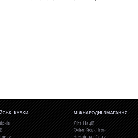
ЙСЬКІ КУБКИ
МІЖНАРОДНІ ЗМАГАННЯ
іонів
Ліга Націй
КВ
Олімпійські Ігри
клику
Чемпіонат Світу