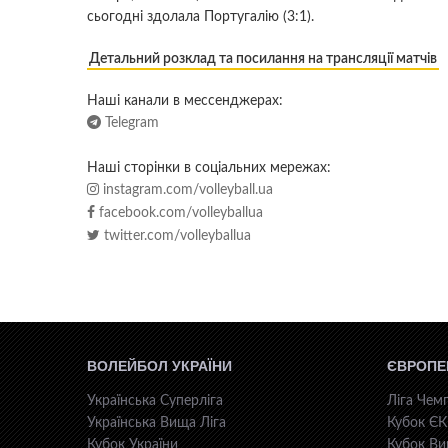
сьогодні здолала Португалію (3:1).
Детальний розклад та посилання на трансляції матчів
Наші канали в мессенджерах:
Telegram
Наші сторінки в соціальних мережах:
instagram.com/volleyball.ua
facebook.com/volleyballua
twitter.com/volleyballua
ВОЛЕЙБОЛ УКРАЇНИ
ЄВРОПЕ
Українська Суперліга
Ліга Чемп
Українська Вища Ліга
Кубок Є
Кубок України
Кубок Ви