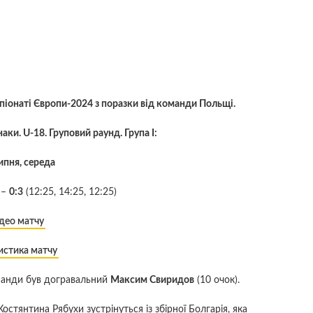
піонаті Європи-2024 з поразки від команди Польщі.
ки. U-18. Груповий раунд. Група І:
ипня, середа
 –
0:3
(12:25, 14:25, 12:25)
део матчу
истика матчу
оманди був догравальний
Максим Свиридов
(10 очок).
остянтина Рябухи зустрінуться із збірної Болгарія, яка