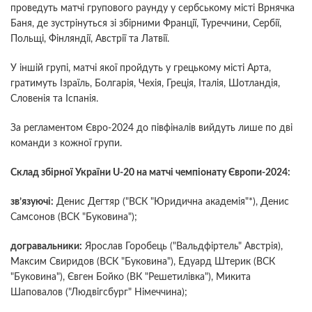
проведуть матчі групового раунду у сербському місті Врнячка
Баня, де зустрінуться зі збірними Франції, Туреччини, Сербії,
Польщі, Фінляндії, Австрії та Латвії.
У іншій групі, матчі якої пройдуть у грецькому місті Арта,
гратимуть Ізраїль, Болгарія, Чехія, Греція, Італія, Шотландія,
Словенія та Іспанія.
За регламентом Євро-2024 до півфіналів вийдуть лише по дві
команди з кожної групи.
Склад збірної України U-20 на матчі чемпіонату Європи-2024:
зв’язуючі:
Денис Дегтяр ("ВСК "Юридична академія"*), Денис
Самсонов (ВСК "Буковина");
догравальники:
Ярослав Горобець ("Вальдфіртель" Австрія),
Максим Свиридов (ВСК "Буковина"), Едуард Штерик (ВСК
"Буковина"), Євген Бойко (ВК "Решетилівка"), Микита
Шаповалов ("Людвігсбург" Німеччина);