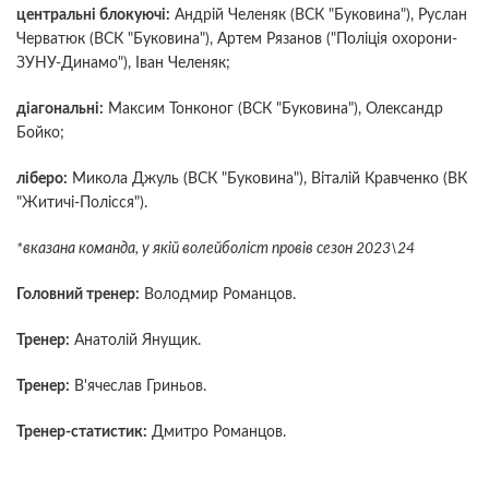
центральні блокуючі:
Андрій Челеняк (ВСК "Буковина"), Руслан
Черватюк (ВСК "Буковина"), Артем Рязанов ("Поліція охорони-
ЗУНУ-Динамо"), Іван Челеняк;
діагональні:
Максим Тонконог (ВСК "Буковина"), Олександр
Бойко;
ліберо:
Микола Джуль (ВСК "Буковина"), Віталій Кравченко (ВК
"Житичі-Полісся").
*вказана команда, у якій волейболіст провів сезон 2023\24
Головний тренер:
Володмир Романцов.
Тренер:
Анатолій Янущик.
Тренер:
В'ячеслав Гриньов.
Тренер-статистик:
Дмитро Романцов.