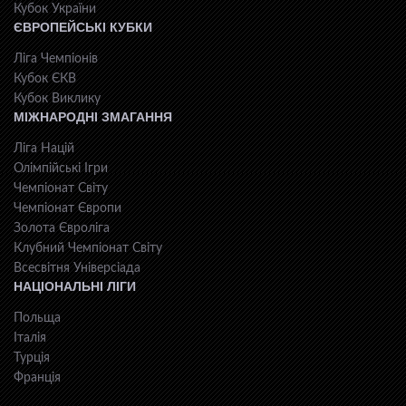
Кубок України
ЄВРОПЕЙСЬКІ КУБКИ
Ліга Чемпіонів
Кубок ЄКВ
Кубок Виклику
МІЖНАРОДНІ ЗМАГАННЯ
Ліга Націй
Олімпійські Ігри
Чемпіонат Світу
Чемпіонат Європи
Золота Євроліга
Клубний Чемпіонат Світу
Всесвiтня Унiверсiaда
НАЦІОНАЛЬНІ ЛІГИ
Польща
Італія
Турція
Франція