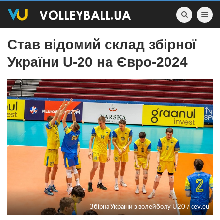
Toggle nav
Cтав відомий склад збірної
України U-20 на Євро-2024
Збірна України з волейболу U20 / cev.eu