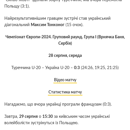
“Синьо-жовті” здолали збірну Туреччини, яка вчора перемогла
Польщу (3:1).
Найрезультативнішим гравцем зустрічі став український
діагональний
Максим Тонконог
(15 очок).
Чемпіонат Європи-2024. Груповий раунд. Група І (Врнячка Баня,
Сербія)
28 серпня, середа
Туреччина U-20 – Україна U-20 –
0:3
(24:26, 19:25, 21:25)
Відео матчу
Статистика матчу
Нагадаємо, що вчора українці програли французам (0:3).
Завтра,
29 серпня
о
15:30
за київським часом українські
волейболісти зустрінуться із Польщею.