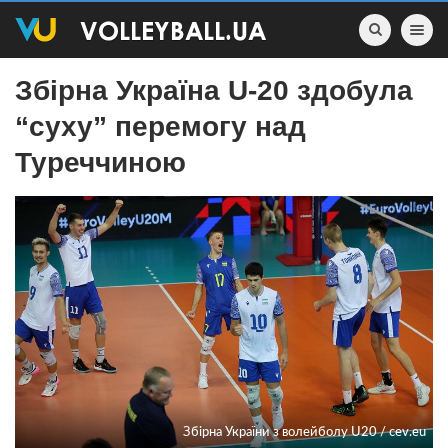
Toggle nav
Збірна Україна U-20 здобула
“суху” перемогу над
Туреччиною
Збірна України з волейболу U20 / cev.eu