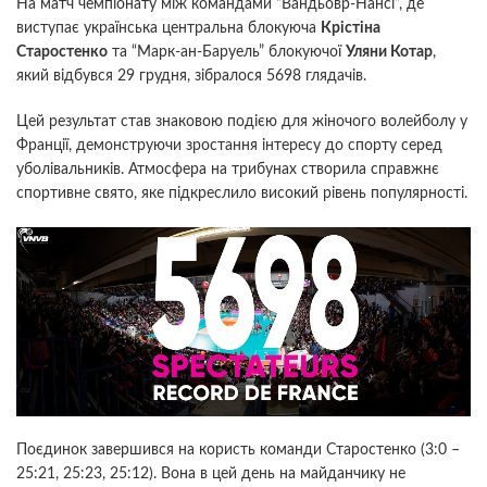
На матч чемпіонату між командами “Вандьовр-Нансі”, де
виступає українська центральна блокуюча
Крістіна
Старостенко
та “Марк-ан-Баруель” блокуючої
Уляни Котар
,
який відбувся 29 грудня, зібралося 5698 глядачів.
Цей результат став знаковою подією для жіночого волейболу у
Франції, демонструючи зростання інтересу до спорту серед
уболівальників. Атмосфера на трибунах створила справжнє
спортивне свято, яке підкреслило високий рівень популярності.
Поєдинок завершився на користь команди Старостенко (3:0 –
25:21, 25:23, 25:12). Вона в цей день на майданчику не