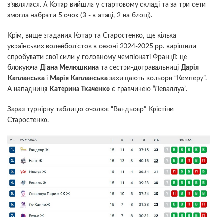
з’являлася. А Котар вийшла у стартовому складі та за три сети
змогла набрати 5 очок (3 - в атаці, 2 на блоці).
Крім, вище згаданих Котар та Старостенко, ще кілька
українських волейболісток в сезоні 2024-2025 рр. вирішили
спробувати свої сили у головному чемпіонаті Франції: це
блокуюча
Діана Мелюшкина
та сестри-догравальниці
Дарія
Капланська
і
Марія Капланська
захищають кольори “Кемперу”.
А нападниця
Катерина Ткаченко
є гравчинею “Леваллуа”.
Зараз турнірну таблицю очолює “Вандьовр” Крістіни
Старостенко.