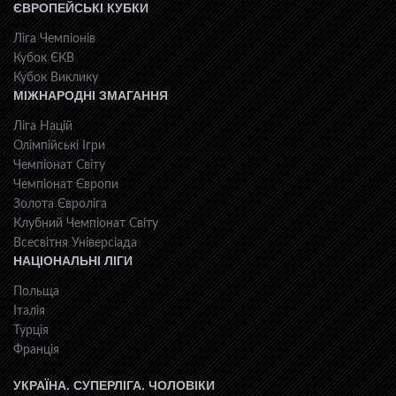
ЄВРОПЕЙСЬКІ КУБКИ
Ліга Чемпіонів
Кубок ЄКВ
Кубок Виклику
МІЖНАРОДНІ ЗМАГАННЯ
Ліга Націй
Олімпійські Ігри
Чемпіонат Світу
Чемпіонат Європи
Золота Євроліга
Клубний Чемпіонат Світу
Всесвiтня Унiверсiaда
НАЦІОНАЛЬНІ ЛІГИ
Польща
Італія
Турція
Франція
УКРАЇНА. СУПЕРЛІГА. ЧОЛОВІКИ