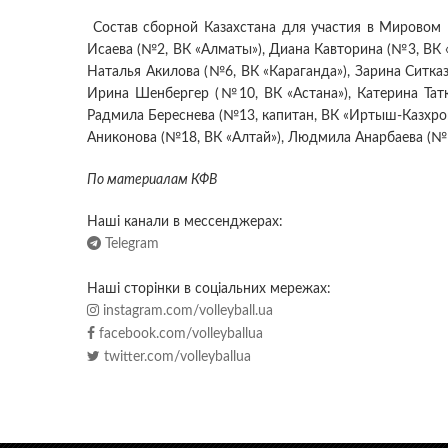
Состав сборной Казахстана для участия в Мировом 
Исаева (№2, ВК «Алматы»), Диана Кавторина (№3, ВК 
Наталья Акилова (№6, ВК «Караганда»), Зарина Ситказ
Ирина Шенбергер (№10, ВК «Астана»), Катерина Тат
Радмила Береснева (№13, капитан, ВК «Иртыш-Казхро
Аниконова (№18, ВК «Алтай»), Людмила Анарбаева (№
По материалам КФВ
Наші канали в мессенджерах:
Telegram
Наші сторінки в соціальних мережах:
instagram.com/volleyball.ua
facebook.com/volleyballua
twitter.com/volleyballua