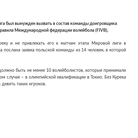
га был вынужден вызвать в состав команды доигровщика
правила Международной федерации волейбола (FIVB),
реку и не привлекать его к матчам этапа Мировой лиги в
а послана заявка польской команды из 14 человек, в которой
должно быть не менее 10 волейболистов, которые принимали
м случае – в олимпийской квалификации в Токио. Без Курека
девять таких игроков.