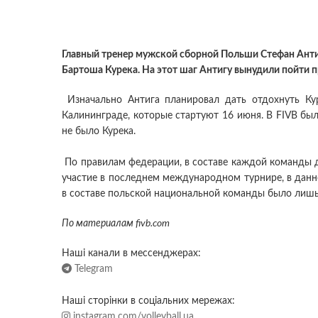
Главный тренер мужской сборной Польши Стефан Анти
Бартоша Курека. На этот шаг Антигу вынудили пойти 
Изначально Антига планировал дать отдохнуть Ку
Калининграде, которые стартуют 16 июня. В FIVB был
не было Курека.
По правилам федерации, в составе каждой команды 
участие в последнем международном турнире, в данно
в составе польской национальной команды было лишь 
По материалам fivb.com
Наші канали в мессенджерах:
Telegram
Наші сторінки в соціальних мережах:
instagram.com/volleyball.ua