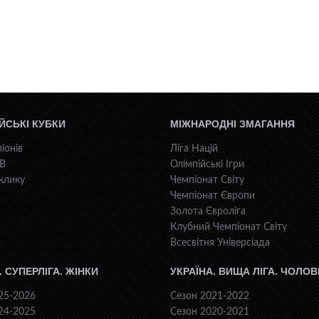
ЙСЬКІ КУБКИ
МІЖНАРОДНІ ЗМАГАННЯ
іонів
Ліга Націй
КВ
Олімпійські Ігри
клику
Чемпіонат Світу
Чемпіонат Європи
Золота Євроліга
Клубний Чемпіонат Світу
Всесвiтня Унiверсiaда
. СУПЕРЛІГА. ЖІНКИ
УКРАЇНА. ВИЩА ЛІГА. ЧОЛОВ
25-2026
Сезон 2021-2022
24-2025
Сезон 2020-2021