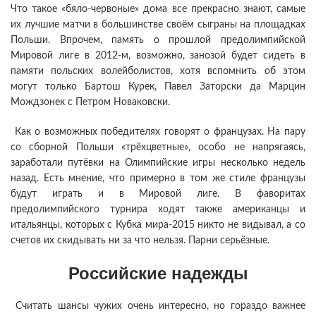
Что такое «бяло-червоные» дома все прекрасно знают, самые
их лучшие матчи в большинстве своём сыграны на площадках
Польши. Впрочем, память о прошлой предолимпийской
Мировой лиге в 2012-м, возможно, занозой будет сидеть в
памяти польских волейболистов, хотя вспомнить об этом
могут только Бартош Курек, Павел Заторски да Марцин
Мождзонек с Петром Новаковски.
Как о возможных победителях говорят о французах. На пару
со сборной Польши «трёхцветные», особо не напрягаясь,
заработали путёвки на Олимпийские игры несколько недель
назад. Есть мнение, что примерно в том же стиле французы
будут играть и в Мировой лиге. В фаворитах
предолимпийского турнира ходят также американцы и
итальянцы, которых с Кубка мира-2015 никто не видывал, а со
счетов их скидывать ни за что нельзя. Парни серьёзные.
Российские надежды
Считать шансы чужих очень интересно, но гораздо важнее