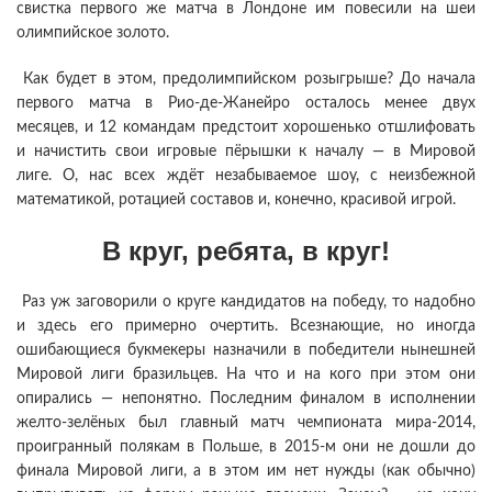
свистка первого же матча в Лондоне им повесили на шеи
олимпийское золото.
Как будет в этом, предолимпийском розыгрыше? До начала
первого матча в Рио-де-Жанейро осталось менее двух
месяцев, и 12 командам предстоит хорошенько отшлифовать
и начистить свои игровые пёрышки к началу — в Мировой
лиге. О, нас всех ждёт незабываемое шоу, с неизбежной
математикой, ротацией составов и, конечно, красивой игрой.
В круг, ребята, в круг!
Раз уж заговорили о круге кандидатов на победу, то надобно
и здесь его примерно очертить. Всезнающие, но иногда
ошибающиеся букмекеры назначили в победители нынешней
Мировой лиги бразильцев. На что и на кого при этом они
опирались — непонятно. Последним финалом в исполнении
желто-зелёных был главный матч чемпионата мира-2014,
проигранный полякам в Польше, в 2015-м они не дошли до
финала Мировой лиги, а в этом им нет нужды (как обычно)