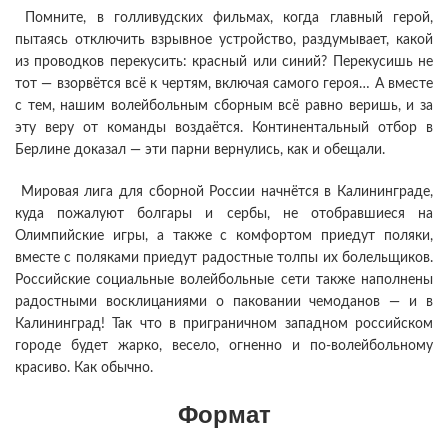
Помните, в голливудских фильмах, когда главный герой,
пытаясь отключить взрывное устройство, раздумывает, какой
из проводков перекусить: красный или синий? Перекусишь не
тот — взорвётся всё к чертям, включая самого героя… А вместе
с тем, нашим волейбольным сборным всё равно веришь, и за
эту веру от команды воздаётся. Континентальный отбор в
Берлине доказал — эти парни вернулись, как и обещали.
Мировая лига для сборной России начнётся в Калининграде,
куда пожалуют болгары и сербы, не отобравшиеся на
Олимпийские игры, а также с комфортом приедут поляки,
вместе с поляками приедут радостные толпы их болельщиков.
Российские социальные волейбольные сети также наполнены
радостными восклицаниями о паковании чемоданов — и в
Калининград! Так что в приграничном западном российском
городе будет жарко, весело, огненно и по-волейбольному
красиво. Как обычно.
Формат