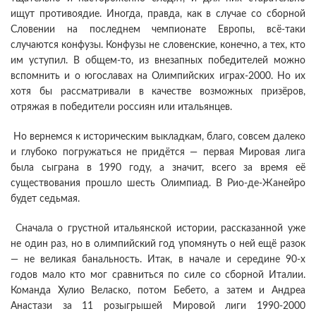
ищут противоядие. Иногда, правда, как в случае со сборной
Словении на последнем чемпионате Европы, всё-таки
случаются конфузы. Конфузы не словенские, конечно, а тех, кто
им уступил. В общем-то, из внезапных победителей можно
вспомнить и о югославах на Олимпийских играх-2000. Но их
хотя бы рассматривали в качестве возможных призёров,
отряжая в победители россиян или итальянцев.
Но вернемся к историческим выкладкам, благо, совсем далеко
и глубоко погружаться не придётся — первая Мировая лига
была сыграна в 1990 году, а значит, всего за время её
существования прошло шесть Олимпиад. В Рио-де-Жанейро
будет седьмая.
Сначала о грустной итальянской истории, рассказанной уже
не один раз, но в олимпийский год упомянуть о ней ещё разок
— не великая банальность. Итак, в начале и середине 90-х
годов мало кто мог сравниться по силе со сборной Италии.
Команда Хулио Веласко, потом Бебето, а затем и Андреа
Анастази за 11 розыгрышей Мировой лиги 1990-2000