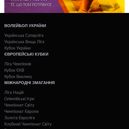
ВОЛЕЙБОЛ УКРАЇНИ
Українська Суперліга
Українська Вища Ліга
Кубок України
ЄВРОПЕЙСЬКІ КУБКИ
Ліга Чемпіонів
Кубок ЄКВ
Кубок Виклику
МІЖНАРОДНІ ЗМАГАННЯ
Ліга Націй
Олімпійські Ігри
Чемпіонат Світу
Чемпіонат Європи
Золота Євроліга
Клубний Чемпіонат Світу