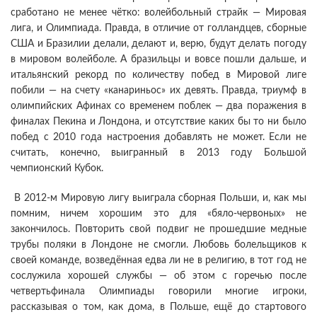
сработано не менее чётко: волейбольный страйк — Мировая
лига, и Олимпиада. Правда, в отличие от голландцев, сборные
США и Бразилии делали, делают и, верю, будут делать погоду
в мировом волейболе. А бразильцы и вовсе пошли дальше, и
итальянский рекорд по количеству побед в Мировой лиге
побили — на счету «канариньос» их девять. Правда, триумф в
олимпийских Афинах со временем поблек — два поражения в
финалах Пекина и Лондона, и отсутствие каких бы то ни было
побед с 2010 года настроения добавлять не может. Если не
считать, конечно, выигранный в 2013 году Большой
чемпионский Кубок.
В 2012-м Мировую лигу выиграла сборная Польши, и, как мы
помним, ничем хорошим это для «бяло-червоных» не
закончилось. Повторить свой подвиг не прошедшие медные
трубы поляки в Лондоне не смогли. Любовь болельщиков к
своей команде, возведённая едва ли не в религию, в тот год не
сослужила хорошей службы — об этом с горечью после
четвертьфинала Олимпиады говорили многие игроки,
рассказывая о том, как дома, в Польше, ещё до стартового