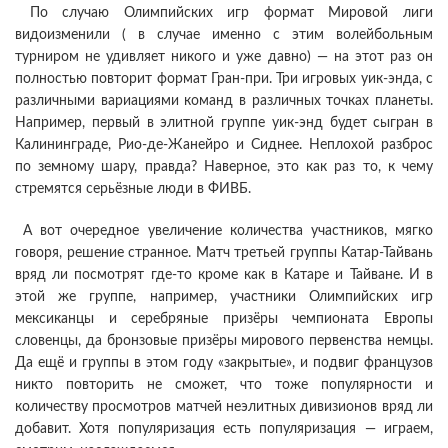
По случаю Олимпийских игр формат Мировой лиги
видоизменили ( в случае именно с этим волейбольным
турниром не удивляет никого и уже давно) — на этот раз он
полностью повторит формат Гран-при. Три игровых уик-энда, с
различными вариациями команд в различных точках планеты.
Например, первый в элитной группе уик-энд будет сыгран в
Калининграде, Рио-де-Жанейро и Сиднее. Неплохой разброс
по земному шару, правда? Наверное, это как раз то, к чему
стремятся серьёзные люди в ФИВБ.
А вот очередное увеличение количества участников, мягко
говоря, решение странное. Матч третьей группы Катар-Тайвань
вряд ли посмотрят где-то кроме как в Катаре и Тайване. И в
этой же группе, например, участники Олимпийских игр
мексиканцы и серебряные призёры чемпионата Европы
словенцы, да бронзовые призёры мирового первенства немцы.
Да ещё и группы в этом году «закрытые», и подвиг французов
никто повторить не сможет, что тоже популярности и
количеству просмотров матчей неэлитных дивизионов вряд ли
добавит. Хотя популяризация есть популяризация — играем,