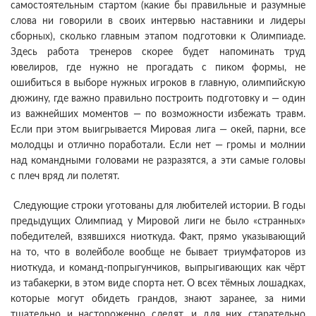
самостоятельным стартом (какие бы правильные и разумные
слова ни говорили в своих интервью наставники и лидеры
сборных), сколько главным этапом подготовки к Олимпиаде.
Здесь работа тренеров скорее будет напоминать труд
ювелиров, где нужно не прогадать с пиком формы, не
ошибиться в выборе нужных игроков в главную, олимпийскую
дюжину, где важно правильно построить подготовку и — один
из важнейших моментов — по возможности избежать травм.
Если при этом выигрывается Мировая лига — окей, парни, все
молодцы и отлично поработали. Если нет — громы и молнии
над командными головами не разразятся, а эти самые головы
с плеч вряд ли полетят.
Следующие строки уготованы для любителей истории. В годы
предыдущих Олимпиад у Мировой лиги не было «странных»
победителей, взявшихся ниоткуда. Факт, прямо указывающий
на то, что в волейболе вообще не бывает триумфаторов из
ниоткуда, и команд-попрыгунчиков, выпрыгивающих как чёрт
из табакерки, в этом виде спорта нет. О всех тёмных лошадках,
которые могут обидеть грандов, знают заранее, за ними
тщательно и настороженно следят, и для них старательно