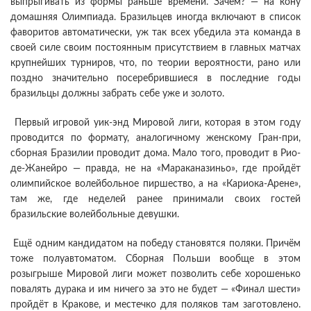
выпрыгивать из формы раньше времени. Зачем? — на кону
домашняя Олимпиада. Бразильцев иногда включают в список
фаворитов автоматически, уж так всех убедила эта команда в
своей силе своим постоянным присутствием в главных матчах
крупнейших турниров, что, по теории вероятности, рано или
поздно значительно посеребрившиеся в последние годы
бразильцы должны забрать себе уже и золото.
Первый игровой уик-энд Мировой лиги, которая в этом году
проводится по формату, аналогичному женскому Гран-при,
сборная Бразилии проводит дома. Мало того, проводит в Рио-
де-Жанейро — правда, не на «Мараканазиньо», где пройдёт
олимпийское волейбольное пиршество, а на «Кариока-Арене»,
там же, где неделей ранее принимали своих гостей
бразильские волейбольные девушки.
Ещё одним кандидатом на победу становятся поляки. Причём
тоже полуавтоматом. Сборная Польши вообще в этом
розыгрыше Мировой лиги может позволить себе хорошенько
повалять дурака и им ничего за это не будет — «Финал шести»
пройдёт в Кракове, и местечко для поляков там заготовлено.