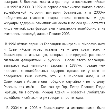
выиграла 8! Включая, кстати, и два пред- и послеолимпийских
— в 1992 и 2000. В 1992-м первое олимпийское золото в своей
волейбольной истории выиграли бразильцы, а в 2000-м
победителями главного старта стали югославы. А для
«скуадры адзурры» олимпийская мечта и по сей день остаётся
лишь мечтой, хотя фаворитами итальянские волейболисты не
считались, пожалуй, лишь в Пекине-2008.
В 1996 чёткие парни из Голландии выиграли и Мировую лигу,
и Олимпийские игры, оставив не у дел сразу всех: и
бразильцев, и итальянцев, которые в очередной раз ехали
главными фаворитами, и русских… После этого голландцы
выиграют ещё чемпионат Европы в 1997-м, прежде чем
пропасть с волейбольных радаров, однако ни у кого не
повернётся язык сказать, что и в Мировой лиге, и на
Олимпиаде в Атланте они победили случайно и не по делу.
Россыпь тех имён — Бас ван де Гор, Петер Бланже, Гвидо
Гёртцен, Ян Постума, Рихард Схайл — известна любителям
волейбола и сейчас, что уж говорить про те годы.
В 2004-м и 2008-м бразильцами и американцами было