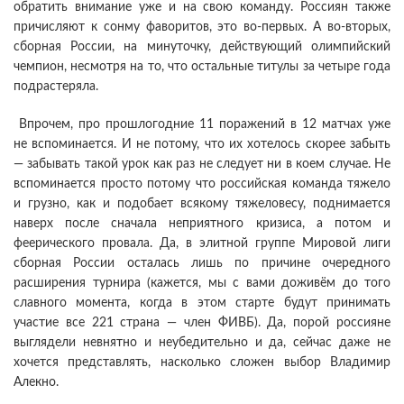
обратить внимание уже и на свою команду. Россиян также
причисляют к сонму фаворитов, это во-первых. А во-вторых,
сборная России, на минуточку, действующий олимпийский
чемпион, несмотря на то, что остальные титулы за четыре года
подрастеряла.
Впрочем, про прошлогодние 11 поражений в 12 матчах уже
не вспоминается. И не потому, что их хотелось скорее забыть
— забывать такой урок как раз не следует ни в коем случае. Не
вспоминается просто потому что российская команда тяжело
и грузно, как и подобает всякому тяжеловесу, поднимается
наверх после сначала неприятного кризиса, а потом и
феерического провала. Да, в элитной группе Мировой лиги
сборная России осталась лишь по причине очередного
расширения турнира (кажется, мы с вами доживём до того
славного момента, когда в этом старте будут принимать
участие все 221 страна — член ФИВБ). Да, порой россияне
выглядели невнятно и неубедительно и да, сейчас даже не
хочется представлять, насколько сложен выбор Владимир
Алекно.