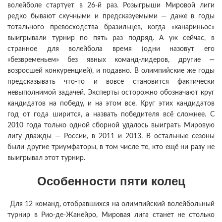
волейболе стартует в 26-й раз. Розыгрыши Мировой лиги
редко бывают скучными и предсказуемыми — даже в годы
тотального превосходства бразильцев, когда «канариньос»
выигрывали турнир по пять раз подряд. А уж сейчас, в
странное для волейбола время (одни назовут его
«безвременьем» без явных команд-лидеров, другие —
возросшей конкуренцией), и подавно. В олимпийские же годы
предсказывать что-то и вовсе становится фактически
невыполнимой задачей. Эксперты осторожно обозначают круг
кандидатов на победу, и на этом все. Круг этих кандидатов
год от года ширится, а назвать победителя всё сложнее. С
2010 года только одной сборной удалось выиграть Мировую
лигу дважды — России, в 2011 и 2013. В остальные сезоны
были другие триумфаторы, в том числе те, кто ещё ни разу не
выигрывал этот турнир.
Особенности пяти колец
Для 12 команд, отобравшихся на олимпийский волейбольный
турнир в Рио-де-Жанейро, Мировая лига станет не столько