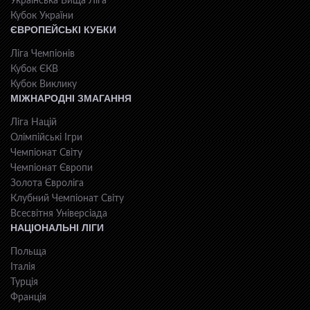
Українська Вища Ліга
Кубок України
ЄВРОПЕЙСЬКІ КУБКИ
Ліга Чемпіонів
Кубок ЄКВ
Кубок Виклику
МІЖНАРОДНІ ЗМАГАННЯ
Ліга Націй
Олімпійські Ігри
Чемпіонат Світу
Чемпіонат Європи
Золота Євроліга
Клубний Чемпіонат Світу
Всесвiтня Унiверсiaда
НАЦІОНАЛЬНІ ЛІГИ
Польща
Італія
Турція
Франція