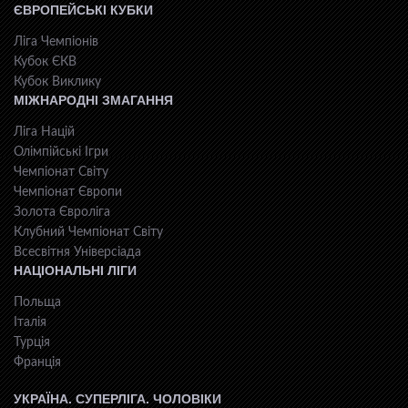
ЄВРОПЕЙСЬКІ КУБКИ
Ліга Чемпіонів
Кубок ЄКВ
Кубок Виклику
МІЖНАРОДНІ ЗМАГАННЯ
Ліга Націй
Олімпійські Ігри
Чемпіонат Світу
Чемпіонат Європи
Золота Євроліга
Клубний Чемпіонат Світу
Всесвiтня Унiверсiaда
НАЦІОНАЛЬНІ ЛІГИ
Польща
Італія
Турція
Франція
УКРАЇНА. СУПЕРЛІГА. ЧОЛОВІКИ