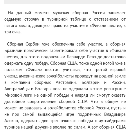
На данный момент мужская сборная России занимает
седьмую строчку в турнирной таблице с отставанием от
пятого места, дающего право на участие в «Финале шести», в
три очка.
Сборная Сербии уже обеспечила себе участие, а сборная
Бразилии практически гарантировала себе участие в «Финале
шести», для этого подопечным Бернардо Резенде достаточно
одержать одну победу. Сборная США, тоже одной ногой уже в
польском «Финале шести», учитывая, что третий игровой
уикенд американские волейболисты проведут на родной земле
в компании сборных Австралии, Болгарии и России.
Австралийцы и Болгары пока не одержали в этом розыгрыше
Мировой лиги не одной победы и навряд ли смогут оказать
достойное сопротивление сборной США. Что в общем не
может не радовать и волейболистов сборной России, пусть и
не при самой выдающейся игре подопечных Владимира
Алекно, одержать две трех очковые победы с аутсайдерами
турнира нашей дружине вполне по силам. А вот сборная США