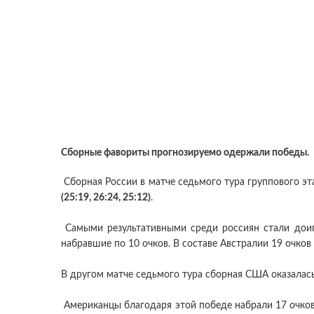
Сборные фавориты прогнозируемо одержали победы.
Сборная России в матче седьмого тура группового э
(25:19, 26:24, 25:12)
.
Самыми результативными среди россиян стали дои
набравшие по 10 очков. В составе Австралии 19 очков
В другом матче седьмого тура сборная США оказала
Американцы благодаря этой победе набрали 17 очков 