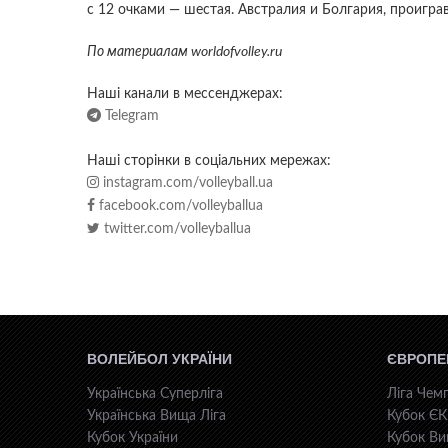
с 12 очками — шестая. Австралия и Болгария, проигра
По материалам worldofvolley.ru
Наші канали в мессенджерах:
Telegram
Наші сторінки в соціальних мережах:
instagram.com/volleyball.ua
facebook.com/volleyballua
twitter.com/volleyballua
ВОЛЕЙБОЛ УКРАЇНИ
ЄВРОПЕ
Українська Суперліга
Ліга Чемп
Українська Вища Ліга
Кубок Є
Кубок України
Кубок Ви