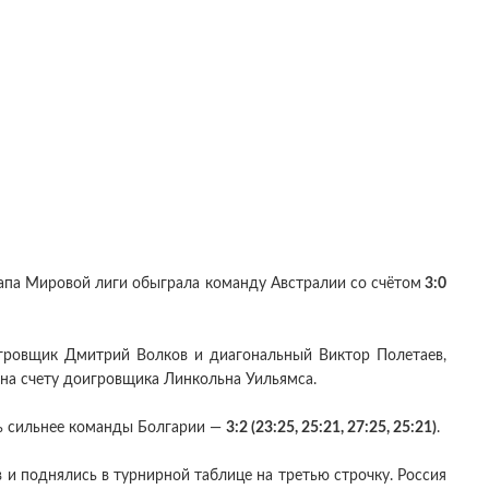
тапа Мировой лиги обыграла команду Австралии со счётом
3:0
гровщик Дмитрий Волков и диагональный Виктор Полетаев,
 на счету доигровщика Линкольна Уильямса.
сь сильнее команды Болгарии —
3:2 (23:25, 25:21, 27:25, 25:21)
.
и поднялись в турнирной таблице на третью строчку. Россия