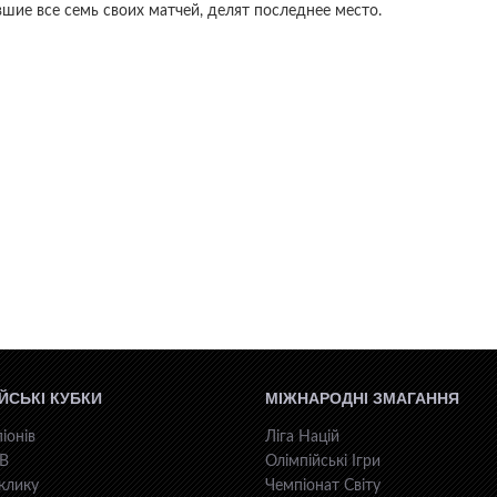
вшие все семь своих матчей, делят последнее место.
ЙСЬКІ КУБКИ
МІЖНАРОДНІ ЗМАГАННЯ
іонів
Ліга Націй
КВ
Олімпійські Ігри
клику
Чемпіонат Світу