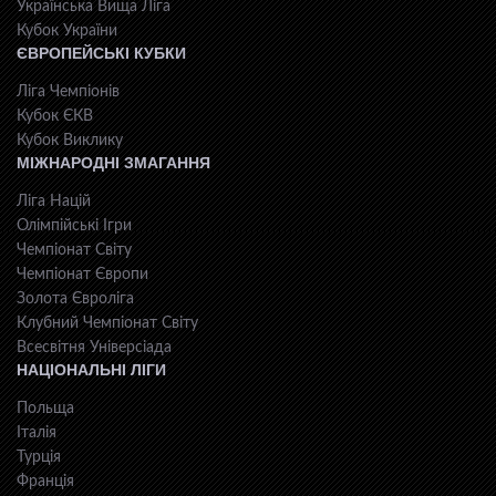
Українська Вища Ліга
Кубок України
ЄВРОПЕЙСЬКІ КУБКИ
Ліга Чемпіонів
Кубок ЄКВ
Кубок Виклику
МІЖНАРОДНІ ЗМАГАННЯ
Ліга Націй
Олімпійські Ігри
Чемпіонат Світу
Чемпіонат Європи
Золота Євроліга
Клубний Чемпіонат Світу
Всесвiтня Унiверсiaда
НАЦІОНАЛЬНІ ЛІГИ
Польща
Італія
Турція
Франція