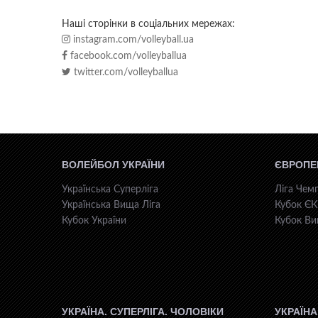
Наші сторінки в соціальних мережах:
instagram.com/volleyball.ua
facebook.com/volleyballua
twitter.com/volleyballua
ВОЛЕЙБОЛ УКРАЇНИ
ЄВРОПЕ
Українська Суперліга
Ліга Чемп
Українська Вища Ліга
Кубок Є
Кубок України
Кубок Ви
УКРАЇНА. СУПЕРЛІГА. ЧОЛОВІКИ
УКРАЇНА