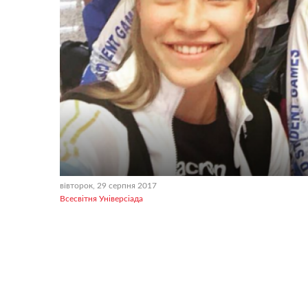
вівторок, 29 серпня 2017
Всесвiтня Унiверсiaда