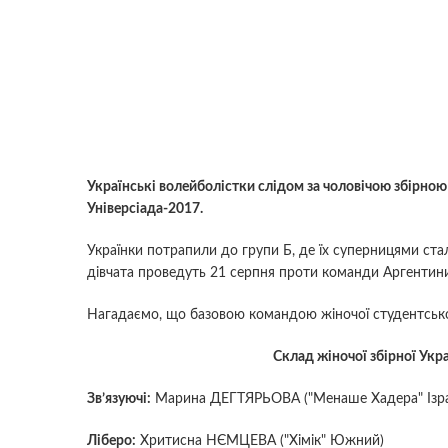
Українські волейболістки слідом за чоловічою збірною 
Універсіада-2017.
Українки потрапили до групи Б, де їх суперницями ст
дівчата проведуть 21 серпня проти команди Аргентини
Нагадаємо, що базовою командою жіночої студентської
Склад жіночої збірної Укра
Зв’язуючі:
Марина ДЕГТЯРЬОВА ("Менаше Хадера" Ізра
Ліберо:
Хритисна НЄМЦЕВА ("Хімік" Южний)