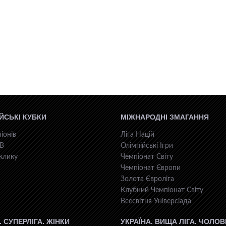
ЙСЬКІ КУБКИ
МІЖНАРОДНІ ЗМАГАННЯ
іонів
Ліга Націй
КВ
Олімпійські Ігри
клику
Чемпіонат Світу
Чемпіонат Європи
Золота Євроліга
Клубний Чемпіонат Світу
Всесвiтня Унiверсiaда
. СУПЕРЛІГА. ЖІНКИ
УКРАЇНА. ВИЩА ЛІГА. ЧОЛОВ