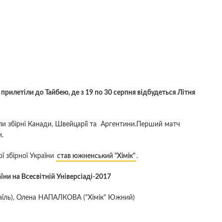
прилетіли до Тайбею, де з 19 по 30 серпня відбудеться Літня
али збірні Канади, Швейцарії та Аргентини.Перший матч
.
 збірної України
став южненський "Хімік"
.
їни на Всесвітній Універсіаді-2017
їль), Олена НАПАЛКОВА ("Хімік" Южний)