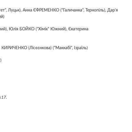
ет", Луцьк), Анна ЄФРЕМЕНКО ("Галичанка", Тернопіль), Дар’я
ий)
й), Юлія БОЙКО ("Хімік" Южний), Єкатерина
КИРИЧЕНКО (Лісєєнкова) ("Маккабі", Ізраїль)
)
\17.