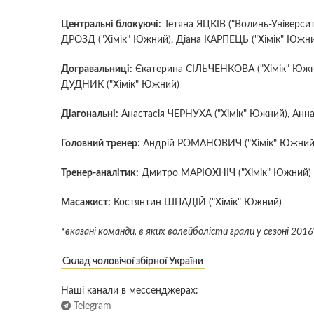
Центральні блокуючі:
Тетяна ЯЦКІВ ("Волинь-Університ
ДРОЗД ("Хімік" Южний), Діана КАРПЕЦЬ ("Хімік" Южн
Догравальниці:
Єкатерина СІЛЬЧЕНКОВА ("Хімік" Южни
ДУДНИК ("Хімік" Южний)
Діагональні:
Анастасія ЧЕРНУХА ("Хімік" Южний), Анна 
Головний тренер:
Андрій РОМАНОВИЧ ("Хімік" Южний
Тренер-аналітик:
Дмитро МАРЮХНІЧ ("Хімік" Южний)
Масажист:
Костянтин ШПАДІЙ ("Хімік" Южний)
*вказані команди, в яких волейболісти грали у сезоні 2016
Склад чоловічої збірної України
Наші канали в мессенджерах:
Telegram