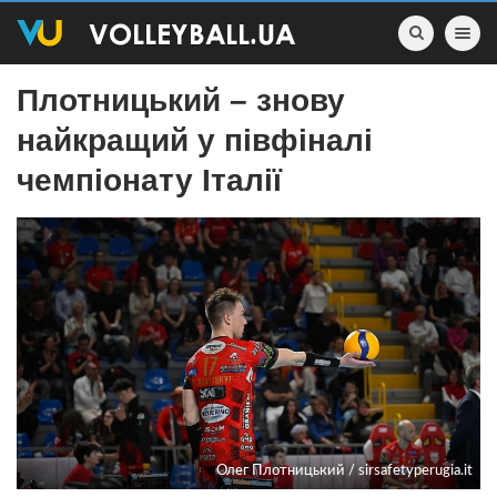
Toggle nav
Плотницький – знову
найкращий у півфіналі
чемпіонату Італії
Олег Плотницький / sirsafetyperugia.it