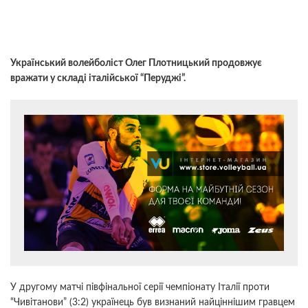
Український волейболіст Олег Плотницький продовжує
вражати у складі італійської “Перуджі”.
У другому матчі півфінальної серії чемпіонату Італії проти
“Чивітанови” (3:2) українець був визнаний найціннішим гравцем