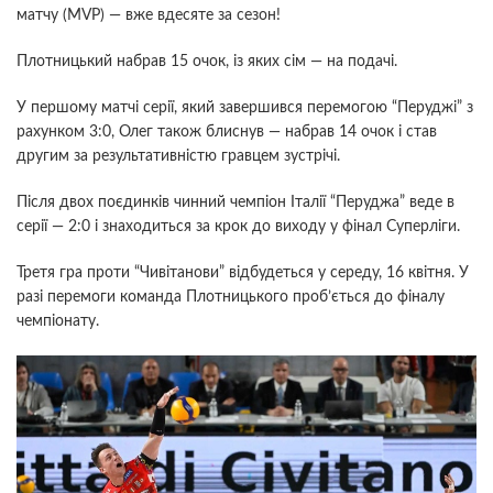
матчу (MVP) — вже вдесяте за сезон!
Плотницький набрав 15 очок, із яких сім — на подачі.
У першому матчі серії, який завершився перемогою “Перуджі” з
рахунком 3:0, Олег також блиснув — набрав 14 очок і став
другим за результативністю гравцем зустрічі.
Після двох поєдинків чинний чемпіон Італії “Перуджа” веде в
серії — 2:0 і знаходиться за крок до виходу у фінал Суперліги.
Третя гра проти “Чивітанови” відбудеться у середу, 16 квітня. У
разі перемоги команда Плотницького проб’ється до фіналу
чемпіонату.