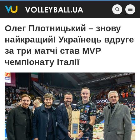
Toggle nav
Олег Плотницький – знову
найкращий! Українець вдруге
за три матчі став MVP
чемпіонату Італії