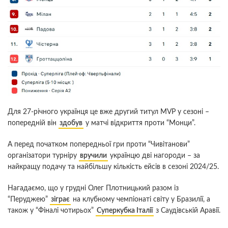
Для 27-річного українця це вже другий титул MVP у сезоні –
попередній він
здобув
у матчі відкриття проти “Монци”.
А перед початком попередньої гри проти “Чивітанови”
організатори турніру
вручили
українцю дві нагороди – за
найкращу подачу та найбільшу кількість ейсів в сезоні 2024/25.
Нагадаємо, що у грудні Олег Плотницький разом із
“Перуджею”
зіграє
на клубному чемпіонаті світу у Бразилії, а
також у “Фіналі чотирьох”
Суперкубка Італії
з Саудівській Аравії.