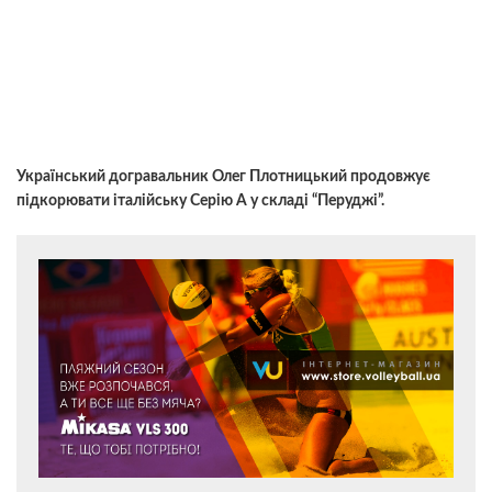
Український догравальник Олег Плотницький продовжує
підкорювати італійську Серію А у складі “Перуджі”.