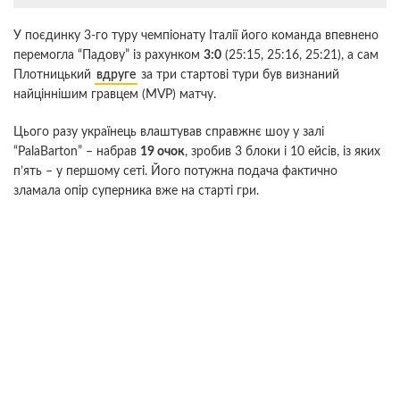
У поєдинку 3-го туру чемпіонату Італії його команда впевнено
перемогла “Падову” із рахунком
3:0
(25:15, 25:16, 25:21), а сам
Плотницький
вдруге
за три стартові тури був визнаний
найціннішим гравцем (MVP) матчу.
Цього разу українець влаштував справжнє шоу у залі
“PalaBarton” – набрав
19 очок
, зробив 3 блоки і 10 ейсів, із яких
п’ять – у першому сеті. Його потужна подача фактично
зламала опір суперника вже на старті гри.