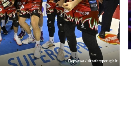
Перуджа / sirsafetyperugia.it