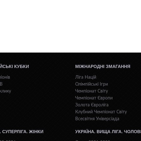
ЙСЬКІ КУБКИ
МІЖНАРОДНІ ЗМАГАННЯ
іонів
Ліга Націй
КВ
Олімпійські Ігри
клику
Чемпіонат Світу
Чемпіонат Європи
Золота Євроліга
Клубний Чемпіонат Світу
Всесвiтня Унiверсiaда
. СУПЕРЛІГА. ЖІНКИ
УКРАЇНА. ВИЩА ЛІГА. ЧОЛОВ