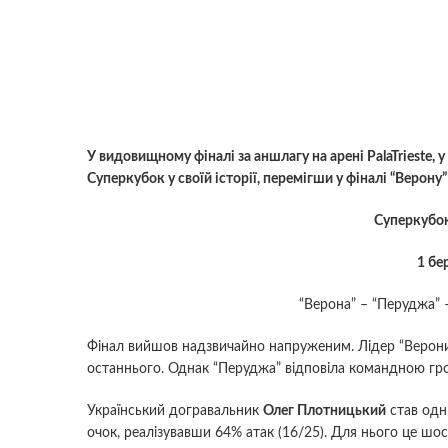
У видовищному фіналі за аншлагу на арені PalaTrieste, 
Суперкубок у своїй історії, перемігши у фіналі “Верону”
Суперкубок
1 бе
“Верона” – “Перуджа”
Фінал вийшов надзвичайно напруженим. Лідер “Верон
останнього. Однак “Перуджа” відповіла командною гро
Український догравальник
Олег Плотницький
став одн
очок, реалізувавши 64% атак (16/25). Для нього це шост