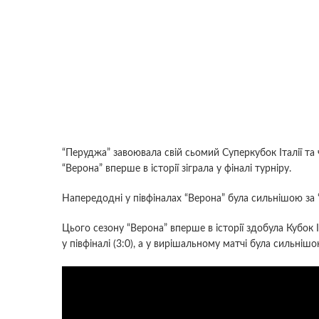
“Перуджа” завоювала свій сьомий Суперкубок Італії та ч
“Верона” вперше в історії зіграла у фіналі турніру.
Напередодні у півфіналах “Верона” була сильнішою за “Чи
Цього сезону “Верона” вперше в історії здобула Кубок 
у півфіналі (3:0), а у вирішальному матчі була сильнішою