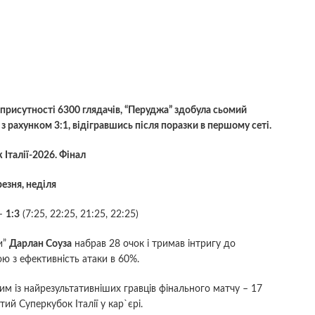
у присутності 6300 глядачів, “Перуджа” здобула сьомий
 з рахунком 3:1, відігравшись після поразки в першому сеті.
 Італії-2026. Фінал
резня, неділя
 –
1:3
(7:25, 22:25, 21:25, 22:25)
и”
Дарлан Соуза
набрав 28 очок і тримав інтригу до
ю з ефективність атаки в 60%.
им із найрезультативніших гравців фінального матчу – 17
ий Суперкубок Італії у кар`єрі.