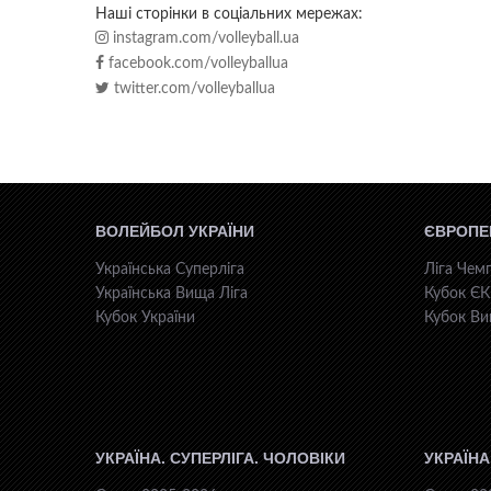
Наші сторінки в соціальних мережах:
instagram.com/volleyball.ua
facebook.com/volleyballua
twitter.com/volleyballua
ВОЛЕЙБОЛ УКРАЇНИ
ЄВРОПЕ
Українська Суперліга
Ліга Чемп
Українська Вища Ліга
Кубок Є
Кубок України
Кубок Ви
УКРАЇНА. СУПЕРЛІГА. ЧОЛОВІКИ
УКРАЇНА