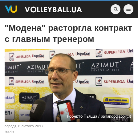
Toggle nav
"Модена" расторгла контракт
с главным тренером
Роберто Пьяцца / parlandodisport.it
середа, 8 лютого 2017
Італія