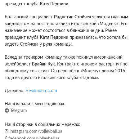
президент клуба
Катя Педрини
.
Болгарский специалист
Радостин Стойчев
является главным
кандидатом на пост наставника итальянской «Модены». Его
назначение может состояться в ближайшие дни. Ранее
президент клуба
Катя Педрини
признавалась, что хотела бы
видеть Стойчева у руля команды.
Вслед за тренером команду также покинул американский
волейболист
Брайан Кук
. Контракт с игроком расторгнут по
обоюдному согласию. Он перешёл в «Модену» летом 2016
года из другого итальянского клуба «Падова».
Джерело:
Чемпионат.сom
Наші канали в мессенджерах:
Telegram
Наші сторінки в соціальних мережах:
instagram.com/volleyball.ua
facebook.com/volleyballua