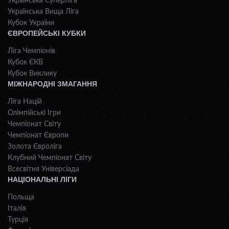
Українська Суперліга
Українська Вища Ліга
Кубок України
ЄВРОПЕЙСЬКІ КУБКИ
Ліга Чемпіонів
Кубок ЄКВ
Кубок Виклику
МІЖНАРОДНІ ЗМАГАННЯ
Ліга Націй
Олімпійські Ігри
Чемпіонат Світу
Чемпіонат Європи
Золота Євроліга
Клубний Чемпіонат Світу
Всесвiтня Унiверсiaда
НАЦІОНАЛЬНІ ЛІГИ
Польща
Італія
Турція