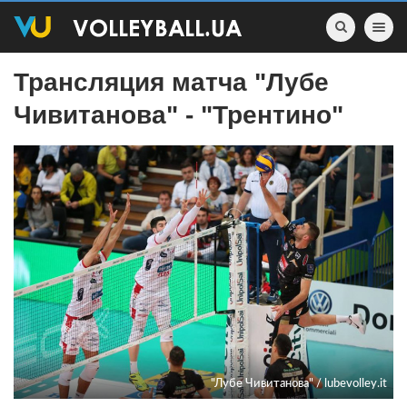
Toggle nav
Трансляция матча "Лубе
Чивитанова" - "Трентино"
"Лубе Чивитанова" / lubevolley.it