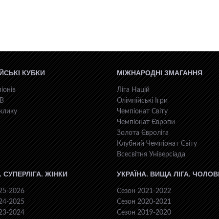
ЙСЬКІ КУБКИ
МІЖНАРОДНІ ЗМАГАННЯ
іонів
Ліга Націй
КВ
Олімпійські Ігри
клику
Чемпіонат Світу
Чемпіонат Європи
Золота Євроліга
Клубний Чемпіонат Світу
Всесвiтня Унiверсiaда
. СУПЕРЛІГА. ЖІНКИ
УКРАЇНА. ВИЩА ЛІГА. ЧОЛОВ
25-2026
Сезон 2021-2022
24-2025
Сезон 2020-2021
23-2024
Сезон 2019-2020