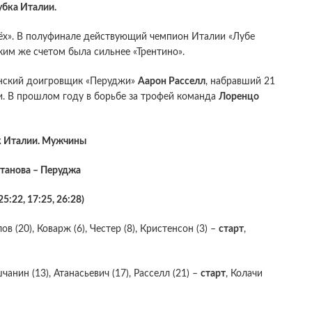
бка Италии.
ёх». В полуфинале действующий чемпион Италии «Лубе
аким же счетом была сильнее «Трентино».
анский доигровщик «Перуджи»
Аарон Расселл
, набравший 21
и. В прошлом году в борьбе за трофей команда
Лоренцо
к Италии. Мужчины
танова – Перуджа
25:22, 17:25, 26:28)
ов (20), Коварж (6), Честер (8), Кристенсон (3) –
старт
,
шчанин (13), Атанасьевич (17), Расселл (21) –
старт
, Колачи