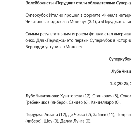
Волейболисты «Перуджи» стали обладателями Суперку
Суперкубок Италии прошел в формате «Финала четыр
Чивитанова» одолела «Модену» (3:1), а «Перуджа» с т
Самым результативным игроком финала стал америк
очко. Для «Перуджи» это первый Суперкубок в истори
Бернарди
уступила «Модене».
Суперкубо
Лубе Чиви
1:3 (20:25, 
Лубе Чивитанова:
Хуанторена (12), Станкович (5), Сокол
Гребенников (либеро), Сандер (6), Канделларо (0).
Перуджа:
Анзани (12), де Чекко (2), Зайцев (11), Подра
(либеро), Шоу (0), Делла Лунга (0).