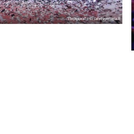
"Перуджа" / sirsafetyperugia.it