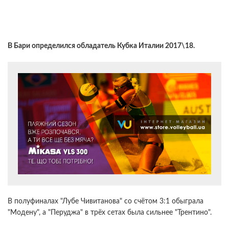
В Бари определился обладатель Кубка Италии 2017\18.
В полуфиналах "Лубе Чивитанова" со счётом 3:1 обыграла
"Модену", а "Перуджа" в трёх сетах была сильнее "Трентино".