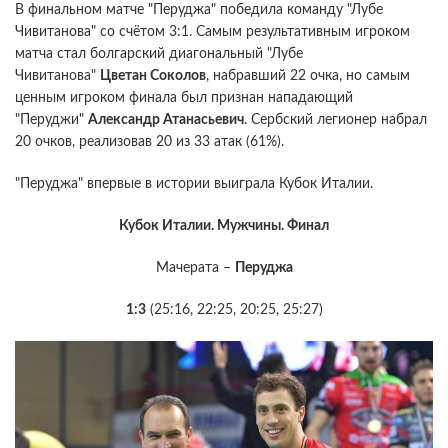
В финальном матче "Перуджа" победила команду "Лубе
Чивитанова" со счётом 3:1. Самым результативным игроком
матча стал болгарский диагональный "Лубе
Чивитанова"
Цветан Соколов
, набравший 22 очка, но самым
ценным игроком финала был признан нападающий
"Перуджи"
Александр Атанасьевич
. Сербский легионер набрал
20 очков, реализовав 20 из 33 атак (61%).
"Перуджа" впервые в истории выиграла Кубок Италии.
Кубок Италии. Мужчины. Финал
Мачерата –
Перуджа
1:3
(25:16, 22:25, 20:25, 25:27)