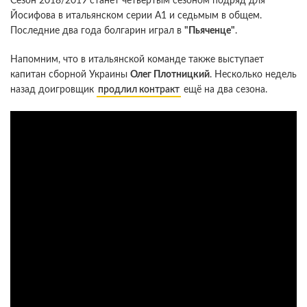
Сезон 2018/2019 станет четвертым сезоном подряд для
Йосифова в итальянском серии А1 и седьмым в общем.
Последние два года болгарин играл в
"Пьяченце"
.
Напомним, что в итальянской команде также выступает
капитан сборной Украины
Олег Плотницкий
. Несколько недель
назад доигровщик
продлил контракт
ещё на два сезона.