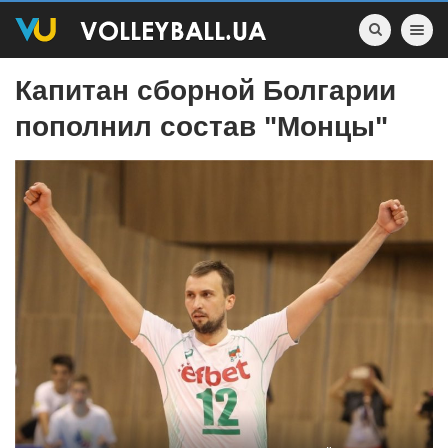
Toggle nav
Капитан сборной Болгарии
пополнил состав "Монцы"