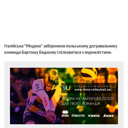
Італійська "Модена" заборонила польському догравальнику
команди Бартошу Бедножу спілкуватися з журналістами.