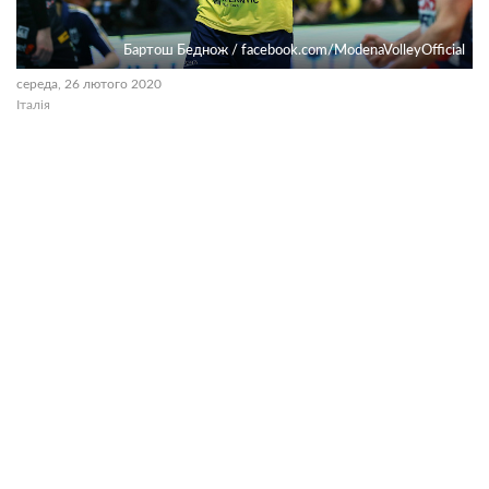
Бартош Беднож / facebook.com/ModenaVolleyOfficial
середа, 26 лютого 2020
Італія