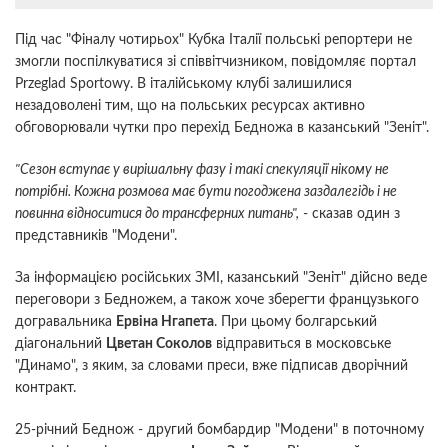
Під час "Фіналу чотирьох" Кубка Італії польські репортери не
змогли поспілкуватися зі співвітчизником, повідомляє портал
Przeglad Sportowy. В італійському клубі залишилися
незадоволені тим, що на польських ресурсах активно
обговорювали чутки про перехід Бедножа в казанський "Зеніт".
"Сезон вступає у вирішальну фазу і такі спекуляції нікому не
потрібні. Кожна розмова має бути погоджена заздалегідь і не
повинна відноситися до трансферних питань",
- сказав один з
представників "Модени".
За інформацією російських ЗМІ, казанський "Зеніт" дійсно веде
переговори з Бедножем, а також хоче зберегти французького
догравальника
Ервіна Нгапета
. При цьому болгарський
діагональний
Цветан Соколов
відправиться в московське
"Динамо", з яким, за словами преси, вже підписав дворічний
контракт.
25-річний Беднож - другий бомбардир "Модени" в поточному