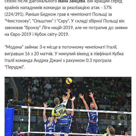
сезоні після діагонального
Івана Зайцева
. Він кращий серед
крайніх нападників команди за реалізацією атак - 57%
(224/391). Раніше Беднож грав в чемпіонаті Польщі за
"Ченстохову", "Ольштин" і "Скру". У складі збірної Польщі він
завоював "бронзу" Ліги націй-2019, але не потрапив до заявки
на Євро-2019 і Кубок світу-2019.
"Модена" займає 3-е місце в поточному чемпіонаті Італії,
вигравши 16 з 20 матчів. У минулий вікенд в півфіналі Кубка
Італії команда Андреа Джані з рахунком 0:3 програла
"Перуджі".