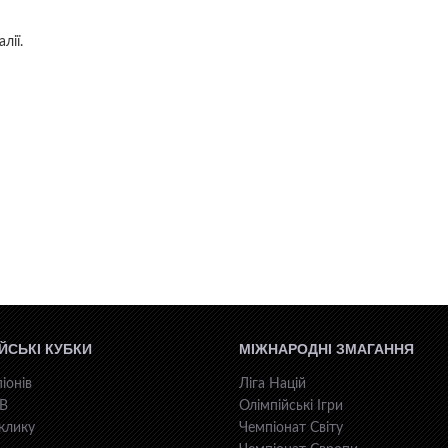
лії.
ЙСЬКІ КУБКИ
МІЖНАРОДНІ ЗМАГАННЯ
іонів
Ліга Націй
КВ
Олімпійські Ігри
клику
Чемпіонат Світу