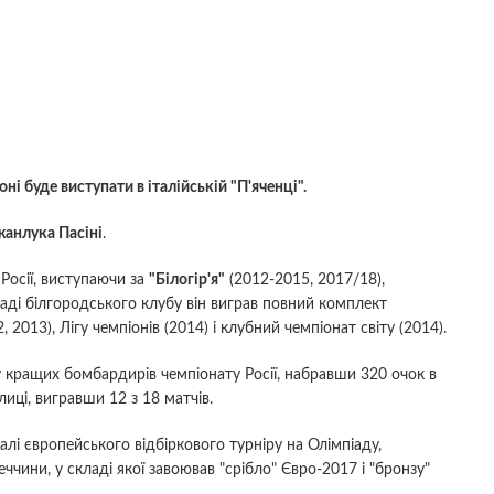
і буде виступати в італійській "П'яченці".
анлука Пасіні
.
 Росії, виступаючи за
"Білогір'я"
(2012-2015, 2017/18),
ладі білгородського клубу він виграв повний комплект
 2013), Лігу чемпіонів (2014) і клубний чемпіонат світу (2014).
у кращих бомбардирів чемпіонату Росії, набравши 320 очок в
лиці, вигравши 12 з 18 матчів.
налі європейського відбіркового турніру на Олімпіаду,
ччини, у складі якої завоював "срібло" Євро-2017 і "бронзу"