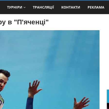
ТУРНІРИ
ТРАНСЛЯЦІЇ
КОНТАКТИ
РЕКЛАМА
у в "П'яченці"