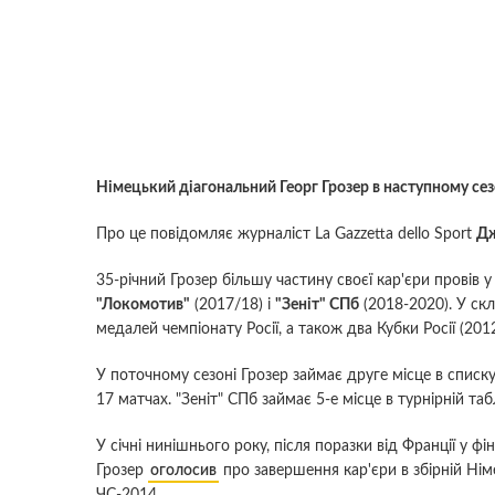
Німецький діагональний Георг Грозер в наступному сезон
Про це повідомляє журналіст La Gazzetta dello Sport
Дж
35-річний Грозер більшу частину своєї кар'єри провів у
"Локомотив"
(2017/18) і
"Зеніт" СПб
(2018-2020). У ск
медалей чемпіонату Росії, а також два Кубки Росії (2012,
У поточному сезоні Грозер займає друге місце в списк
17 матчах. "Зеніт" СПб займає 5-е місце в турнірній таб
У січні нинішнього року, після поразки від Франції у фі
Грозер
оголосив
про завершення кар'єри в збірній Німе