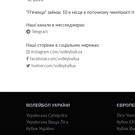
ЧС-2014.
"П'яченца" займає 10-е місце в поточному чемпіонаті Іта
Наші канали в мессенджерах:
Telegram
Наші сторінки в соціальних мережах:
instagram.com/volleyball.ua
facebook.com/volleyballua
twitter.com/volleyballua
ВОЛЕЙБОЛ УКРАЇНИ
ЄВРОПЕ
Українська Суперліга
Ліга Чемп
Українська Вища Ліга
Кубок Є
Кубок України
Кубок Ви