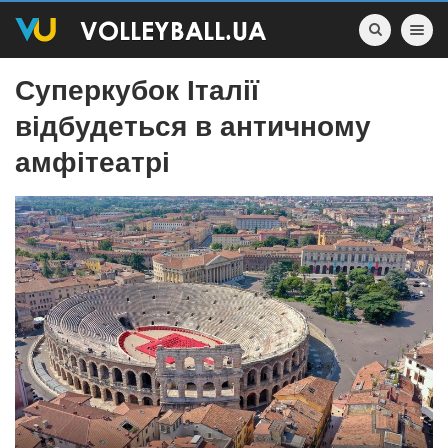
Toggle nav
Суперкубок Італії
відбудеться в античному
амфітеатрі