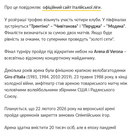
Про це повідомляє
офіційний сайт італійської ліги
.
У розіграші трофею візьмуть участь чотири клуби. У півфіналах
зустрінуться
"Трентіно" – "Чивітанова"
і
"Перуджа" – "Модена"
.
Фіналісти визначаться за сумою двох матчів. Якщо буде
рівність за очками, то суперники проведуть "золоті сети".
Фінал турніру пройде під відкритим небом на
Arena di Verona
–
всесвітньо відомому концертному майданчику.
Декілька років арена була фінішною крапкою велобагатоденки
Giro d'Italia
(1981, 1984, 2010 2019). 23 травня 1988 року, в кінці
холодної війни, амфітеатр став ареною товариського матчу між
чоловічими волейбольними збірними США і Радянського
Союзу.
Планується, що 22 лютого 2026 року на веронської арені
пройде церемонія закриття зимових Олімпійських ігор.
Арена здатна вмістити 20 тисяч осіб, але в епоху пандемії