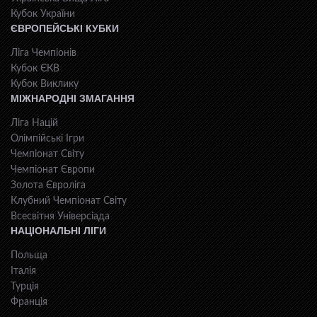
Кубок України
ЄВРОПЕЙСЬКІ КУБКИ
Ліга Чемпіонів
Кубок ЄКВ
Кубок Виклику
МІЖНАРОДНІ ЗМАГАННЯ
Ліга Націй
Олімпійські Ігри
Чемпіонат Світу
Чемпіонат Європи
Золота Євроліга
Клубний Чемпіонат Світу
Всесвiтня Унiверсiaда
НАЦІОНАЛЬНІ ЛІГИ
Польща
Італія
Турція
Франція