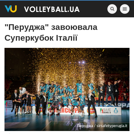
Toggle nav
"Перуджа" завоювала
Суперкубок Італії
Перуджа / sirsafetyperugia.it