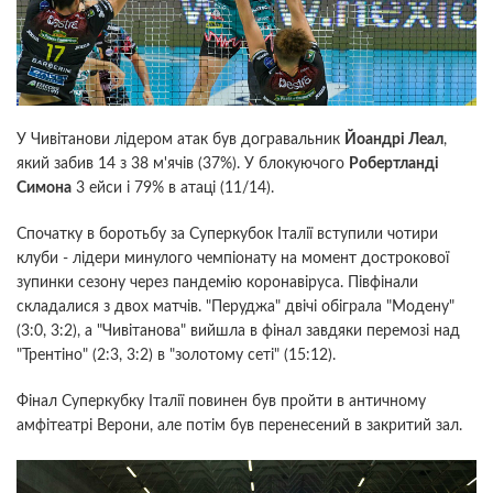
У Чивітанови лідером атак був догравальник
Йоандрі Леал
,
який забив 14 з 38 м'ячів (37%). У блокуючого
Робертланді
Симона
3 ейси і 79% в атаці (11/14).
Спочатку в боротьбу за Суперкубок Італії вступили чотири
клуби - лідери минулого чемпіонату на момент дострокової
зупинки сезону через пандемію коронавіруса. Півфінали
складалися з двох матчів. "Перуджа" двічі обіграла "Модену"
(3:0, 3:2), а "Чивітанова" вийшла в фінал завдяки перемозі над
"Трентіно" (2:3, 3:2) в "золотому сеті" (15:12).
Фінал Суперкубку Італії повинен був пройти в античному
амфітеатрі Верони, але потім був перенесений в закритий зал.