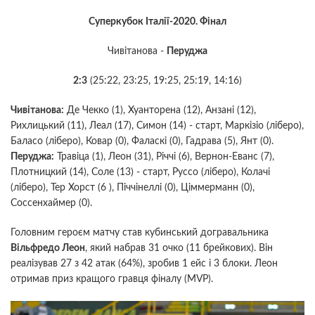
Суперкубок Італії-2020. Фінал
Чивітанова -
Перуджа
2:3
(25:22, 23:25, 19:25, 25:19, 14:16)
Чивітанова:
Де Чекко (1), Хуанторена (12), Анзані (12),
Рихлицький (11), Леал (17), Симон (14) - старт, Маркізіо (ліберо),
Баласо (ліберо), Ковар (0), Фаласкі (0), Гадрава (5), Янт (0).
Перуджа:
Травіца (1), Леон (31), Річчі (6), Вернон-Еванс (7),
Плотницкий (14), Соле (13) - старт, Руссо (ліберо), Колачі
(ліберо), Тер Хорст (6 ), Піччінеллі (0), Ціммерманн (0),
Соссенхаймер (0).
Головним героєм матчу став кубинський догравальника
Вільфредо Леон
, який набрав 31 очко (11 брейкових). Він
реалізував 27 з 42 атак (64%), зробив 1 ейс і 3 блоки. Леон
отримав приз кращого гравця фіналу (MVP).