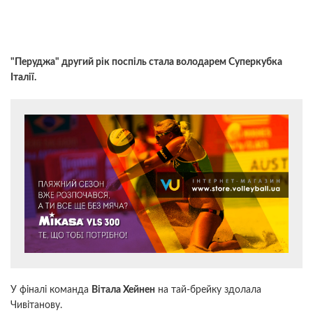
"Перуджа" другий рік поспіль стала володарем Суперкубка
Італії.
У фіналі команда
Вітала Хейнен
на тай-брейку здолала
Чивітанову.