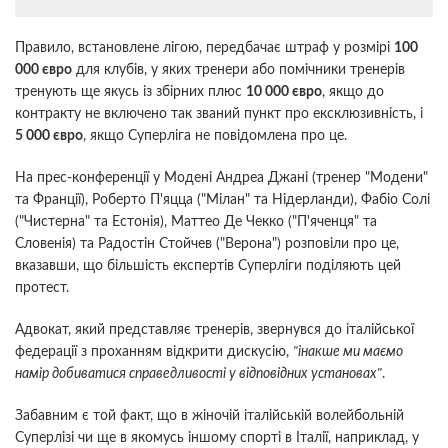
Правило, встановлене лігою, передбачає штраф у розмірі
100
000 євро
для клубів, у яких тренери або помічники тренерів
тренують ще якусь із збірних плюс
10 000 євро
, якщо до
контракту не включено так званий пункт про ексклюзивність, і
5 000 євро
, якщо Суперліга не повідомлена про це.
На прес-конференції у Модені Андреа Джані (тренер "Модени"
та Франції), Роберто П'яцца ("Мілан" та Нідерланди), Фабіо Солі
("Чистерна" та Естонія), Маттео Де Чекко ("П'яченця" та
Словенія) та Радостін Стойчев ("Верона") розповіли про це,
вказавши, що більшість експертів Суперліги поділяють цей
протест.
Адвокат, який представляє тренерів, звернувся до італійської
федерації з проханням відкрити дискусію,
"інакше ми маємо
намір добиватися справедливості у відповідних установах"
.
Забавним є той факт, що в жіночій італійській волейбольній
Суперлізі чи ще в якомусь іншому спорті в Італії, наприклад, у