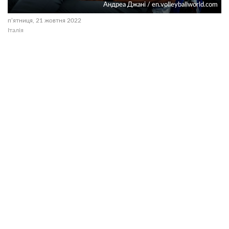
Андреа Джані / en.volleyballworld.com
пʼятниця, 21 жовтня 2022
Італія