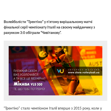
Волейболісти “Трентіно” у п'ятому вирішальному матчі
фінальної серії чемпіонату Італії на своєму майданчику з
рахунком 3:0 обіграли “Чивітанову”.
“Трентіно” стало чемпіоном Італії вперше з 2015 року, коли у