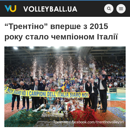
Toggle nav
“Трентіно” вперше з 2015
року стало чемпіоном Італії
Трентіно / facebook.com/trentinovolleysrl