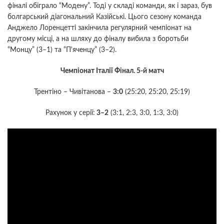
фіналі обіграло “Модену”. Тоді у складі команди, як і зараз, був
болгарський діагональний Казійські. Цього сезону команда
Анджело Лоренцетті закінчила регулярний чемпіонат на
другому місці, а на шляху до фіналу вибила з боротьби
“Монцу” (3–1) та “П'яченцу” (3–2).
Чемпіонат Італії Фінал. 5-й матч
Трентіно – Чивітанова –
3:0
(25:20, 25:20, 25:19)
Рахунок у серії:
3–2
(3:1, 2:3, 3:0, 1:3, 3:0)