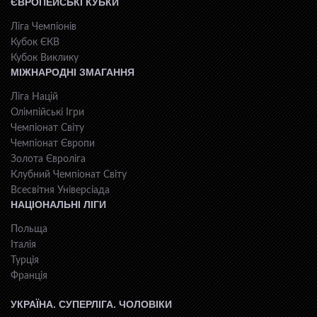
ЄВРОПЕЙСЬКІ КУБКИ
Ліга Чемпіонів
Кубок ЄКВ
Кубок Виклику
МІЖНАРОДНІ ЗМАГАННЯ
Ліга Націй
Олімпійські Ігри
Чемпіонат Світу
Чемпіонат Європи
Золота Євроліга
Клубний Чемпіонат Світу
Всесвiтня Унiверсiaда
НАЦІОНАЛЬНІ ЛІГИ
Польща
Італія
Турція
Франція
УКРАЇНА. СУПЕРЛІГА. ЧОЛОВІКИ