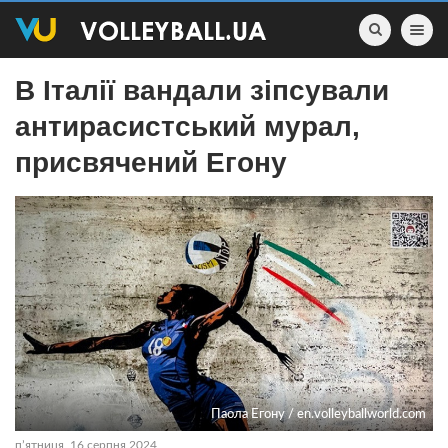
Toggle nav
В Італії вандали зіпсували
антирасистський мурал,
присвячений Егону
Паола Егону / en.volleyballworld.com
пʼятниця, 16 серпня 2024