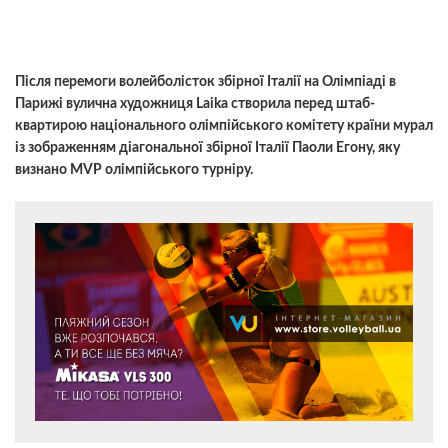
Після перемоги волейболісток збірної Італії на Олімпіаді в
Парижі вулична художниця Laika створила перед штаб-
квартирою національного олімпійського комітету країни мурал
із зображенням діагональної збірної Італії Паоли Егону, яку
визнано MVP олімпійського турніру.