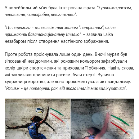
У волейбольний м'яч була інтегрована фраза
“Зупинимо расизм,
ненависть, ксенофобію, невігластво”
.
“Ця перемога – ляпас всім так званим “патріотам”, які не
приймають багатонаціональну Італію”,
– заявила Laika
незабаром після створення настінного зображення.
Проте робота проіснувала лише один день. Вночі мурал був
зіпсований невідомими, які рожевим кольором зафарбували
колір шкіри спортсменки та приховали її обличчя. Навіть слова,
які закликали припинити расизм, були стерті. Вулична
художниця коротко, але ясно прокоментувала акт вандалізму:
“Расизм – це потворний рак, від якого Італія має вилікуватися”
.