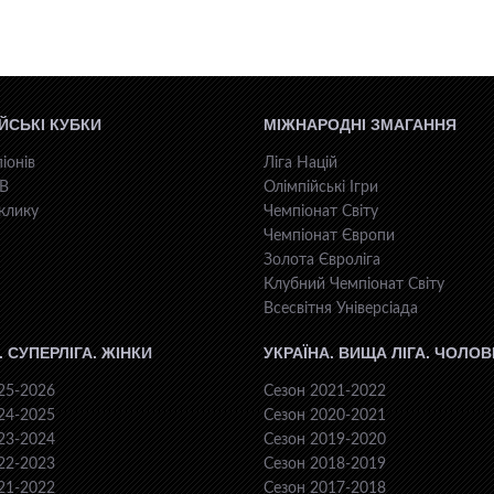
ЙСЬКІ КУБКИ
МІЖНАРОДНІ ЗМАГАННЯ
іонів
Ліга Націй
КВ
Олімпійські Ігри
клику
Чемпіонат Світу
Чемпіонат Європи
Золота Євроліга
Клубний Чемпіонат Світу
Всесвiтня Унiверсiaда
. СУПЕРЛІГА. ЖІНКИ
УКРАЇНА. ВИЩА ЛІГА. ЧОЛОВ
25-2026
Сезон 2021-2022
24-2025
Сезон 2020-2021
23-2024
Сезон 2019-2020
22-2023
Сезон 2018-2019
21-2022
Сезон 2017-2018