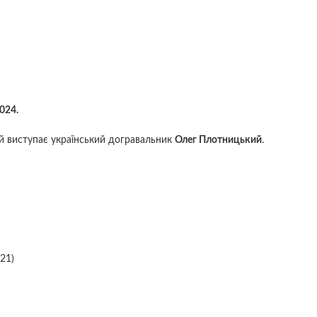
024.
ій виступає український догравальник
Олег Плотницький
.
:21)