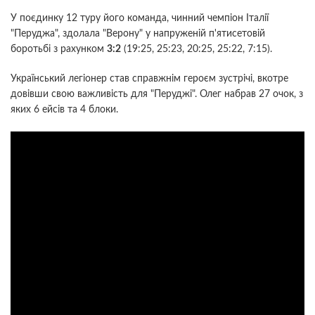
У поєдинку 12 туру його команда, чинний чемпіон Італії
"Перуджа", здолала "Верону" у напруженій п'ятисетовій
боротьбі з рахунком
3:2
(19:25, 25:23, 20:25, 25:22, 7:15).
Український легіонер став справжнім героєм зустрічі, вкотре
довівши свою важливість для "Перуджі". Олег набрав 27 очок, з
яких 6 ейсів та 4 блоки.