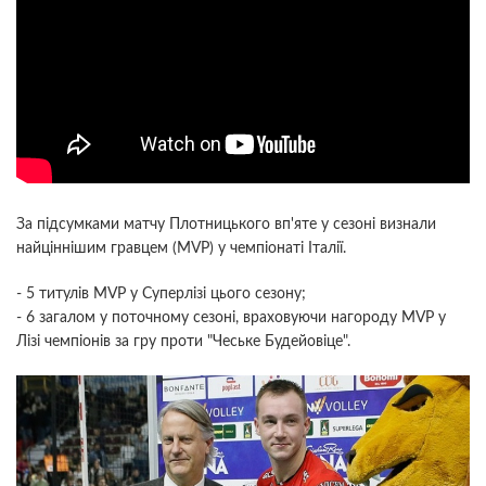
За підсумками матчу Плотницького вп'яте у сезоні визнали
найціннішим гравцем (MVP) у чемпіонаті Італії.
- 5 титулів MVP у Суперлізі цього сезону;
- 6 загалом у поточному сезоні, враховуючи нагороду MVP у
Лізі чемпіонів за гру проти "Чеське Будейовіце".