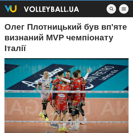
Toggle nav
Олег Плотницький був вп'яте
визнаний MVP чемпіонату
Італії