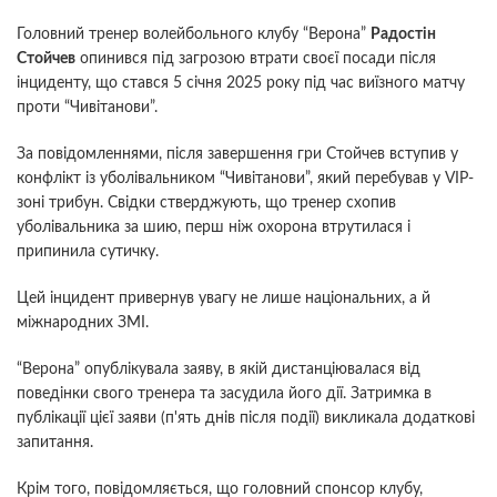
Головний тренер волейбольного клубу “Верона”
Радостін
Стойчев
опинився під загрозою втрати своєї посади після
інциденту, що стався 5 січня 2025 року під час виїзного матчу
проти “Чивітанови”.
За повідомленнями, після завершення гри Стойчев вступив у
конфлікт із уболівальником “Чивітанови”, який перебував у VIP-
зоні трибун. Свідки стверджують, що тренер схопив
уболівальника за шию, перш ніж охорона втрутилася і
припинила сутичку.
Цей інцидент привернув увагу не лише національних, а й
міжнародних ЗМІ.
“Верона” опублікувала заяву, в якій дистанціювалася від
поведінки свого тренера та засудила його дії. Затримка в
публікації цієї заяви (п'ять днів після події) викликала додаткові
запитання.
Крім того, повідомляється, що головний спонсор клубу,