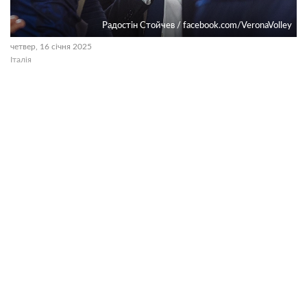
Радостін Стойчев / facebook.com/VeronaVolley
четвер, 16 січня 2025
Італія