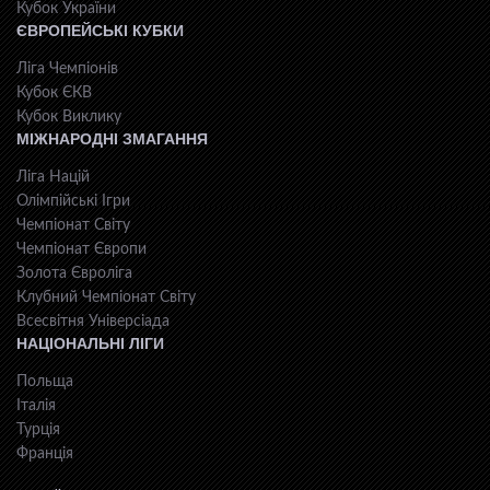
Кубок України
ЄВРОПЕЙСЬКІ КУБКИ
Ліга Чемпіонів
Кубок ЄКВ
Кубок Виклику
МІЖНАРОДНІ ЗМАГАННЯ
Ліга Націй
Олімпійські Ігри
Чемпіонат Світу
Чемпіонат Європи
Золота Євроліга
Клубний Чемпіонат Світу
Всесвiтня Унiверсiaда
НАЦІОНАЛЬНІ ЛІГИ
Польща
Італія
Турція
Франція