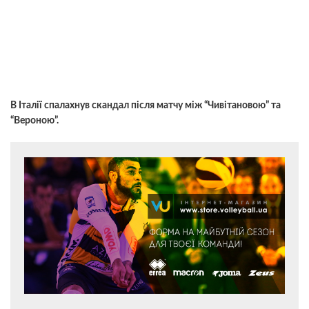
В Італії спалахнув скандал після матчу між “Чивітановою” та
“Вероною”.