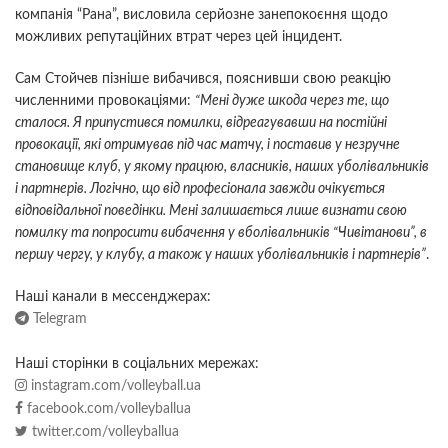
компанія “Рана”, висловила серйозне занепокоєння щодо
можливих репутаційних втрат через цей інцидент.
Сам Стойчев пізніше вибачився, пояснивши свою реакцію
численними провокаціями:
“Мені дуже шкода через те, що
сталося. Я припустився помилки, відреагувавши на постійні
провокації, які отримував під час матчу, і поставив у незручне
становище клуб, у якому працюю, власників, наших уболівальників
і партнерів. Логічно, що від професіонала завжди очікується
відповідальної поведінки. Мені залишається лише визнати свою
помилку та попросити вибачення у вболівальників “Чивітанови”, в
першу чергу, у клубу, а також у наших уболівальників і партнерів”
.
Наші канали в мессенджерах:
Telegram
Наші сторінки в соціальних мережах:
instagram.com/volleyball.ua
facebook.com/volleyballua
twitter.com/volleyballua