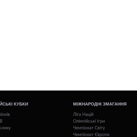
ЙСЬКІ КУБКИ
МІЖНАРОДНІ ЗМАГАННЯ
іонів
Ліга Націй
КВ
Олімпійські Ігри
клику
Чемпіонат Світу
Чемпіонат Європи