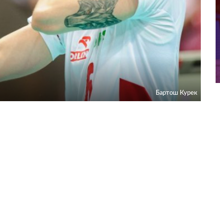
Бартош Курек