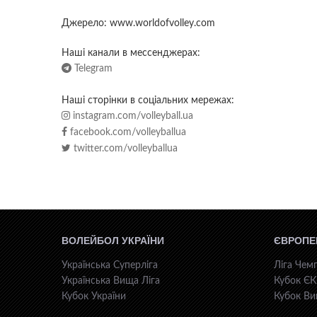
Джерело: www.worldofvolley.com
Наші канали в мессенджерах:
Telegram
Наші сторінки в соціальних мережах:
instagram.com/volleyball.ua
facebook.com/volleyballua
twitter.com/volleyballua
ВОЛЕЙБОЛ УКРАЇНИ
ЄВРОПЕ
Українська Суперліга
Ліга Чемп
Українська Вища Ліга
Кубок Є
Кубок України
Кубок Ви