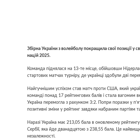
Збірна України з волейболу покращила свої позиції у с
націй 2025.
Команда піднялася на 13-те місце, обійшовши Нідерл
стартових матчах турніру, де українці здобули дві пер
Найгучнішим успіхом став матч проти США, який украї
команді понад 17 рейтингових балів і стала вагомим в
Україна перемогла з рахунком 3:2. Попри поразки у п’ят
позитивні зміни у рейтинг завдяки набраним партіям та
Наразі Україна має 213,05 бала в оновленому рейтингу
Сербії, яка йде дванадцятою з 238,55 бала. Це найвищи
незалежності.