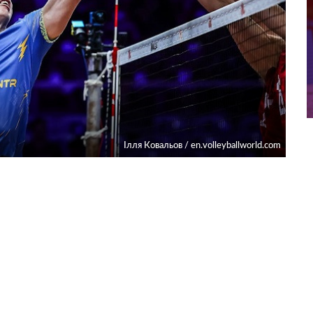
Ілля Ковальов / en.volleyballworld.com