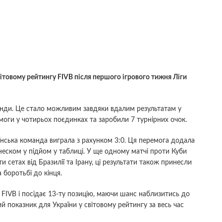
вітовому рейтингу FIVB після першого ігрового тижня Ліги
анди. Це стало можливим завдяки вдалим результатам у
емоги у чотирьох поєдинках та заробили 7 турнірних очок.
нська команда виграла з рахунком 3:0. Ця перемога додала
неском у підйом у таблиці. У ще одному матчі проти Куби
и сетах від Бразилії та Ірану, ці результати також принесли
 боротьбі до кінця.
 FIVB і посідає 13-ту позицію, маючи шанс наблизитись до
й показник для України у світовому рейтингу за весь час