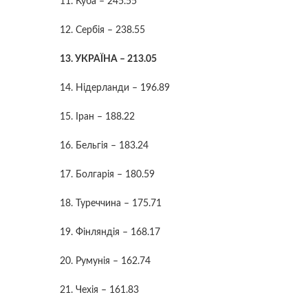
11. Куба – 245.55
12. Сербія – 238.55
13. УКРАЇНА – 213.05
14. Нідерланди – 196.89
15. Іран – 188.22
16. Бельгія – 183.24
17. Болгарія – 180.59
18. Туреччина – 175.71
19. Фінляндія – 168.17
20. Румунія – 162.74
21. Чехія – 161.83