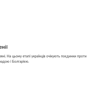
енії
яні. На цьому етапі українців очікують поєдинки проти
анадою і Болгарією.