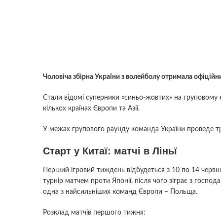
Чоловіча збірна України з волейболу отримала офіційни
Стали відомі суперники «синьо-жовтих» на груповому 
кількох країнах Європи та Азії.
У межах групового раунду команда України проведе три і
Старт у Китаї: матчі в Ліньї
Перший ігровий тиждень відбудеться з 10 по 14 червня
турнір матчем проти Японії, після чого зіграє з госпо
одна з найсильніших команд Європи – Польща.
Розклад матчів першого тижня: