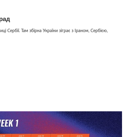
град
і Сербії. Там збірна України зіграє з Іраном, Сербією,