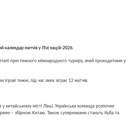
й календар матчів у Лізі націй-2026.
етапі престижного міжнародного турніру, який проходитиме у
грові тижні, під час яких зіграє 12 матчів.
 у китайському місті Ліньї. Українська команда розпочне
дарями – збірною Китаю. Також суперниками стануть Куба та