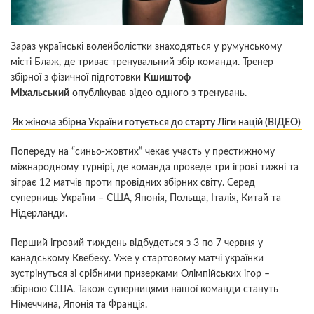
Зараз українські волейболістки знаходяться у румунському
місті Блаж, де триває тренувальний збір команди. Тренер
збірної з фізичної підготовки
Кшиштоф
Міхальський
опублікував відео одного з тренувань.
Як жіноча збірна України готується до старту Ліги націй (ВІДЕО)
Попереду на “синьо-жовтих” чекає участь у престижному
міжнародному турнірі, де команда проведе три ігрові тижні та
зіграє 12 матчів проти провідних збірних світу. Серед
суперниць України – США, Японія, Польща, Італія, Китай та
Нідерланди.
Перший ігровий тиждень відбудеться з 3 по 7 червня у
канадському Квебеку. Уже у стартовому матчі українки
зустрінуться зі срібними призерками Олімпійських ігор –
збірною США. Також суперницями нашої команди стануть
Німеччина, Японія та Франція.