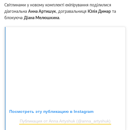
Світлинами у новому комплекті екіпірування поділилися
діагональна
Анна Артишук
, догравальниця
Юлія Димар
та
блокуюча
Діана Мелюшкина
.
Посмотреть эту публикацию в Instagram
Публикация от Anna Artyshuk (@anna_artyshuk)