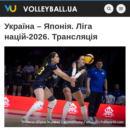
Toggle nav
Україна – Японія. Ліга
націй-2026. Трансляція
Жіноча збірна України з волейболу / en.volleyballworld.com