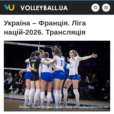
Toggle nav
Україна – Франція. Ліга
націй-2026. Трансляція
Жіноча збірна України з волейболу / en.volleyballworld.com