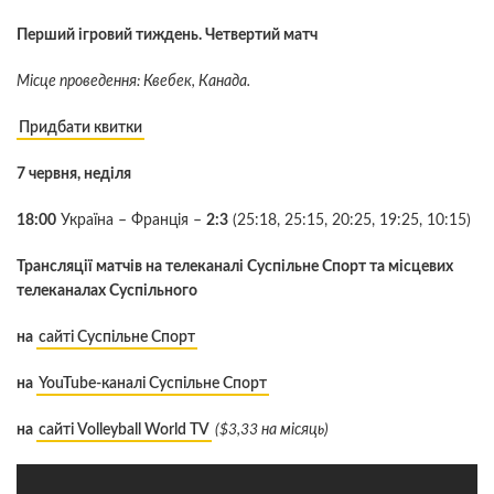
Перший ігровий тиждень. Четвертий матч
Місце проведення: Квебек, Канада.
Придбати квитки
7 червня, неділя
18:00
Україна – Франція
–
2
:
3
(25:1
8
, 25:
15, 2
0
:
25,
19
:25,
10:15)
Трансляції матчів на телеканалі Суспільне Спорт та місцевих
телеканалах Суспільного
на
сайті Суспільне Спорт
на
YouTube-каналі Суспільне Спорт
на
сайті Volleyball World TV
($3,33 на місяць)