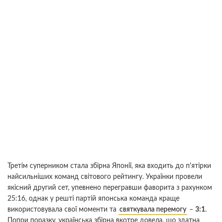
Третім суперником стала збірна Японії, яка входить до п'ятірки
найсильніших команд світового рейтингу. Українки провели
якісний другий сет, упевнено перегравши фаворита з рахунком
25:16, однак у решті партій японська команда краще
використовувала свої моменти та
святкувала перемогу
–
3:1
.
Попри поразку, українська збірна вкотре довела, що здатна