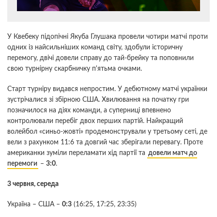
У Квебеку підопічні Якуба Глушака провели чотири матчі проти
одних із найсильніших команд світу, здобули історичну
перемогу, двічі довели справу до тай-брейку та поповнили
свою турнірну скарбничку п'ятьма очками.
Старт турніру видався непростим. У дебютному матчі українки
зустрічалися зі збірною США. Хвилювання на початку гри
позначилося на діях команди, а суперниці впевнено
контролювали перебіг двох перших партій. Найкращий
волейбол «синьо-жовті» продемонстрували у третьому сеті, де
вели з рахунком 11:6 та довгий час зберігали перевагу. Проте
американки зуміли переламати хід партії та
довели матч до
перемоги
–
3:0
.
3 червня, середа
Україна – США –
0:3
(16:25, 17:25, 23:35)