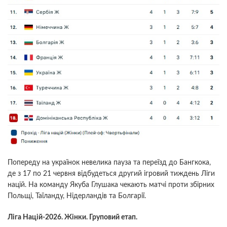
Попереду на українок невелика пауза та переїзд до Бангкока,
де з 17 по 21 червня відбудеться другий ігровий тиждень Ліги
націй. На команду Якуба Глушака чекають матчі проти збірних
Польщі, Таїланду, Нідерландів та Болгарії.
Ліга Націй-2026. Жінки. Груповий етап.