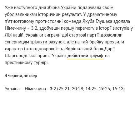
Уже наступного дня збірна України подарувала своїм
уболівальникам історичний результат. У драматичному
п'ятисетовому протистоянні команда Якуба Глушака здолала
Німеччину – 3:2, здобувши першу перемогу в історії виступів у
Лізі націй. Українки виграли дві стартові партії, дозволили
суперницям зрівняти рахунок, але на тай-брейку проявили
характер і холоднокровність. Вирішальний блок Дар'ї
Шаргородської приніс Україні
дебютний тріумф
на
престижному турнірі.
4 червня, четвер
Україна – Німеччина -
3:2
(25:21, 30:28,
14:25,
19:25,
15:13)