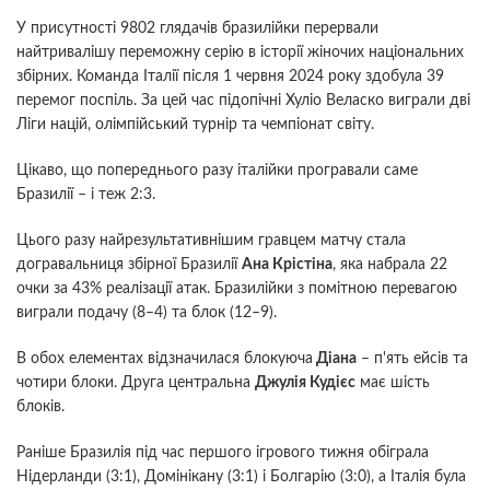
У присутності 9802 глядачів бразилійки перервали
найтривалішу переможну серію в історії жіночих національних
збірних. Команда Італії після 1 червня 2024 року здобула 39
перемог поспіль. За цей час підопічні Хуліо Веласко виграли дві
Ліги націй, олімпійський турнір та чемпіонат світу.
Цікаво, що попереднього разу італійки програвали саме
Бразилії – і теж 2:3.
Цього разу найрезультативнішим гравцем матчу стала
догравальниця збірної Бразилії
Ана Крістіна
, яка набрала 22
очки за 43% реалізації атак. Бразилійки з помітною перевагою
виграли подачу (8–4) та блок (12–9).
В обох елементах відзначилася блокуюча
Діана
– п'ять ейсів та
чотири блоки. Друга центральна
Джулія Кудієс
має шість
блоків.
Раніше Бразилія під час першого ігрового тижня обіграла
Нідерланди (3:1), Домінікану (3:1) і Болгарію (3:0), а Італія була