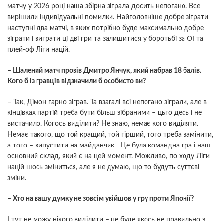
матчу у 2026 році наша збірна зіграла досить непогано. Все
вирішили індивідуальні помилки. Найголовніше добре зіграти
наступні два матчі, в яких потрібно буде максимально добре
зіграти і виграти ці дві гри та залишитися у боротьбі за ОІ та
плей-оф Ліги націй.
– Шалений матч провів Дмитро Янчук, який набрав 18 балів.
Кого б із гравців відзначили б особисто ви?
– Так, Дімон гарно зіграв. Та взагалі всі непогано зіграли, але в
кінцівках партій треба бути більш зібраними – цьго десь і не
вистачило. Когось виділити? Не знаю, немає кого виділяти.
Немає такого, що той кращий, той гірший, того треба замінити,
а того – випустити на майданчик... Це була командна гра і наш
основний склад, який є на цей момент. Можливо, по ходу Ліги
націй шось зміниться, але я не думаю, що то будуть суттєві
зміни.
– Хто на вашу думку не зовсім увійшов у гру проти Японії?
І тут не можу нікого виділити – це буде якось не правильно з