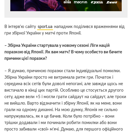
В інтерв'ю сайту
sport.ua
нападник поділився враженнями від
гри збірної України у матчі проти Японії.
– Збірна України стартувала у новому сезоні Ліги націй
поразкою від Японії. Як вам матч? В чому особисто ви бачите
причини цієї поразки?
– Я думаю, причиною поразки стали індивідуальні помилки.
Збірна України просто не витримала ритм гри. Початок і
середина всіх сетів були доволі непогані, але завжди щось не
вистачало в кінці цих партій. Особливо це стосується другого
сету, адже вели +5 і могли грати сайдаут на сайдаут, але трохи
не вийшло. Варто відзначити і збірну Японії, як на мене, вони
грали на одному диханні. На мою думку, Японія не сильно
напружувалась, як я це бачив. Коли було потрібно – вони
трішки додавали і ми починали робити помилки або вони
просто забивали «свої» м'ячі. Думаю, для першого офіційного