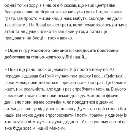
однієї точки зору, а з іншої я б сказав, що наші центральні
блокувальники не зіграли так як можуть грати і те, як звикли
грати. Це просто ми звикли, а нам, мабуть, сьогодні не дали
так зіграти... На блоці важко грати, коли немає якогось ритму в
атаці та не дуже сильно ти задіяний у грі, а потім ще
працювати на блоці – трохи важко.
– Оцініть гру молодого Тонконога, який досить пристойно
дебютував за «синьо-жовтих» у Лізі націй...
– Поки що рано щось оцінювати. Я б просто йому по 70
передач віддавав би і хай «гупає» там зверху і все... (Сміється)...
Поки може, поки дихається і пригається – хай грає. Це більше
жарт, ніж реальність, але один раз спробувати можна. В нього
є великий талант, але поки немає досвіду. Є хороші фізичні
дані, але поки немає розуміння, як поводитися в деяких
ситуаціях, але це відсутність досвіду. Думаю, за цей сезон Ліги
націй він може дуже спрогресувати і потім, граючи у одному із
топ-клубів світу, думаю, дуже додасть. У наступному сезоні це
вже буде зовсім інший Максим.