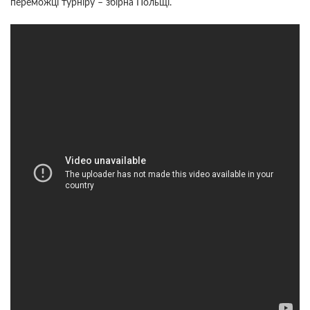
переможці турніру – збірна Польщі.