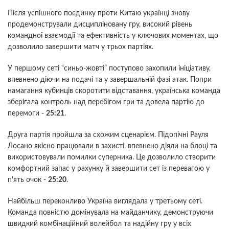
Після успішного поєдинку проти Китаю українці знову
продемонстрували дисципліновану гру, високий рівень
командної взаємодії та ефективність у ключових моментах, що
дозволило завершити матч у трьох партіях.
У першому сеті “синьо-жовті” поступово захопили ініціативу,
впевнено діючи на подачі та у завершальній фазі атак. Попри
намагання кубинців скоротити відставання, українська команда
зберігала контроль над перебігом гри та довела партію до
перемоги -
25:21
.
Друга партія пройшла за схожим сценарієм. Підопічні Рауля
Лосано якісно працювали в захисті, впевнено діяли на блоці та
використовували помилки суперника. Це дозволило створити
комфортний запас у рахунку й завершити сет із перевагою у
п'ять очок -
25:20
.
Найбільш переконливо Україна виглядала у третьому сеті.
Команда повністю домінувала на майданчику, демонструючи
швидкий комбінаційний волейбол та надійну гру у всіх