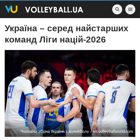
Toggle nav
Україна – серед найстарших
команд Ліги націй-2026
Чоловіча збірна України з волейболу / en.volleyballworld.com