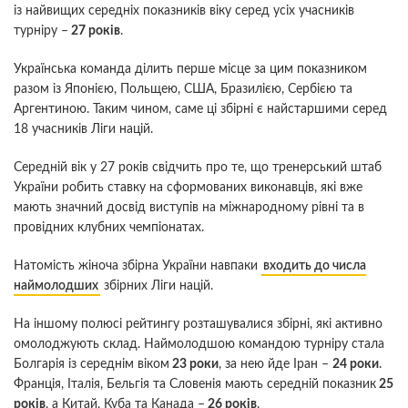
із найвищих середніх показників віку серед усіх учасників
турніру –
27 років
.
Українська команда ділить перше місце за цим показником
разом із Японією, Польщею, США, Бразилією, Сербією та
Аргентиною. Таким чином, саме ці збірні є найстаршими серед
18 учасників Ліги націй.
Середній вік у 27 років свідчить про те, що тренерський штаб
України робить ставку на сформованих виконавців, які вже
мають значний досвід виступів на міжнародному рівні та в
провідних клубних чемпіонатах.
Натомість жіноча збірна України навпаки
входить до числа
наймолодших
збірних Ліги націй.
На іншому полюсі рейтингу розташувалися збірні, які активно
омолоджують склад. Наймолодшою командою турніру стала
Болгарія із середнім віком
23 роки
, за нею йде Іран –
24 роки
.
Франція, Італія, Бельгія та Словенія мають середній показник
25
років
, а Китай, Куба та Канада –
26 років
.