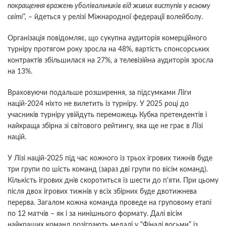
покращення вражень уболівальників від живих виступів у всьому
світі”,
– йдеться у релізі Міжнародної федерації волейболу.
Організація повідомляє, що сукупна аудиторія комерційного
турніру протягом року зросла на 48%, вартість спонсорських
контрактів збільшилася на 27%, а телевізійна аудиторія зросла
на 13%.
Враховуючи подальше розширення, за підсумками Ліги
націй-2024 ніхто не вилетить із турніру. У 2025 році до
учасників турніру увійдуть переможець Кубка претендентів і
найкраща збірна зі світового рейтингу, яка ще не грає в Лізі
націй.
У Лізі націй-2025 під час кожного із трьох ігрових тижнів буде
три групи по шість команд (зараз дві групи по вісім команд).
Кількість ігрових днів скоротиться із шести до п'яти. При цьому
після двох ігрових тижнів у всіх збірних буде двотижнева
перерва. Загалом кожна команда проведе на груповому етапі
по 12 матчів – як і за нинішнього формату. Далі вісім
найкращих команд розіграють медалі у “Фіналі восьми” із