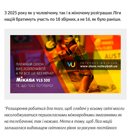
З 2025 року як у чоловічому, так і в жіночому розіграшах Ліги
націй братимуть участь по 18 збірних, а не 16, як було раніше.
“Розширення робиться для того, щоб глядачі у всьому світі могли
насолоджуватися першокласними міжнародними змаганнями як
на телебаченні, так і наживо. Мета в тому, щоб Ліга націй
залишалася видовищем світового рівня за рахунок постійного