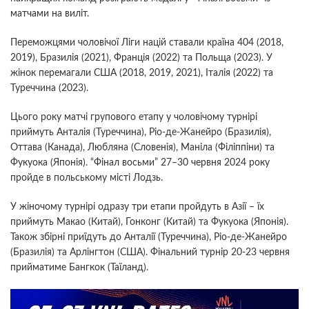
матчами на виліт.
Переможцями чоловічої Ліги націй ставали країна 404 (2018,
2019), Бразилія (2021), Франція (2022) та Польща (2023). У
жінок перемагали США (2018, 2019, 2021), Італія (2022) та
Туреччина (2023).
Цього року матчі групового етапу у чоловічому турнірі
приймуть Анталія (Туреччина), Ріо-де-Жанейро (Бразилія),
Оттава (Канада), Любляна (Словенія), Маніла (Філіппіни) та
Фукуока (Японія). “Фінал восьми” 27–30 червня 2024 року
пройде в польському місті Лодзь.
У жіночому турнірі одразу три етапи пройдуть в Азії – їх
приймуть Макао (Китай), Гонконг (Китай) та Фукуока (Японія).
Також збірні приїдуть до Анталії (Туреччина), Ріо-де-Жанейро
(Бразилія) та Арлінгтон (США). Фінальний турнір 20-23 червня
прийматиме Бангкок (Таїланд).