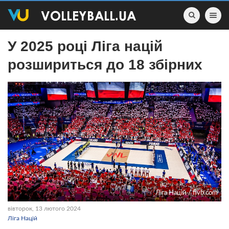
Toggle nav
У 2025 році Ліга націй
розшириться до 18 збірних
Ліга Націй / fivb.com
вівторок, 13 лютого 2024
Ліга Націй