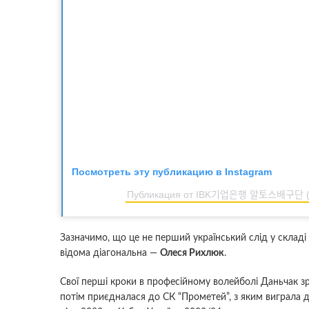
Посмотреть эту публикацию в Instagram
Публикация от IBK기업은행 알토스배구단
Зазначимо, що це не перший український слід у складі 
відома діагональна —
Олеся Рихлюк
.
Свої перші кроки в професійному волейболі Даньчак зр
потім приєдналася до СК “Прометей”, з яким виграла д