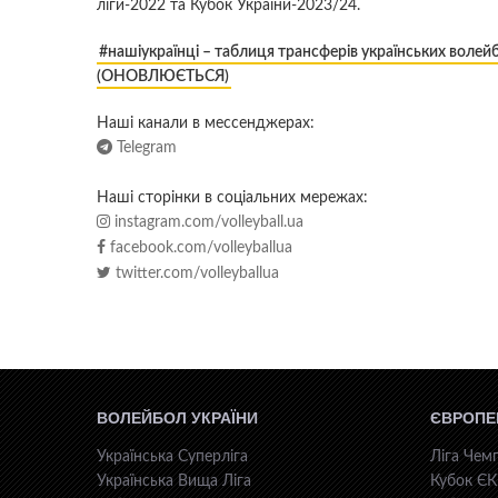
ліги-2022 та Кубок України-2023/24.
#нашіукраїнці – таблиця трансферів українських волейб
(ОНОВЛЮЄТЬСЯ)
Наші канали в мессенджерах:
Telegram
Наші сторінки в соціальних мережах:
instagram.com/volleyball.ua
facebook.com/volleyballua
twitter.com/volleyballua
ВОЛЕЙБОЛ УКРАЇНИ
ЄВРОПЕ
Українська Суперліга
Ліга Чемп
Українська Вища Ліга
Кубок Є