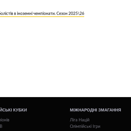
олістів в іноземні чемпіонати. Сезон 2025\26
ЙСЬКІ КУБКИ
МІЖНАРОДНІ ЗМАГАННЯ
іонів
Ліга Націй
КВ
Олімпійські Ігри