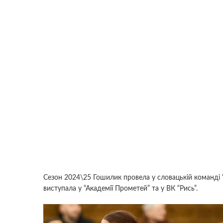
Сезон 2024\25 Гошилик провела у словацькій команді “
виступала у “Академії Прометей” та у ВК “Рись”.