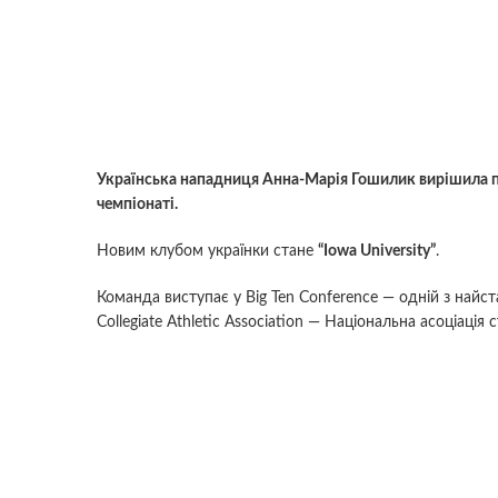
Українська нападниця Анна-Марія Гошилик вирішила пе
чемпіонаті.
Новим клубом українки стане
“Iowa University”
.
Команда виступає у Big Ten Conference — одній з найс
Collegiate Athletic Association — Національна асоціаці