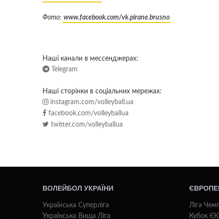
Фото:
www.facebook.com/vk.pirane.brusno
Наші канали в мессенджерах:
Telegram
Наші сторінки в соціальних мережах:
instagram.com/volleyball.ua
facebook.com/volleyballua
twitter.com/volleyballua
ВОЛЕЙБОЛ УКРАЇНИ
ЄВРОПЕ
Українська Суперліга
Ліга Чемп
Українська Вища Ліга
Кубок Є