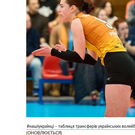
#нашіукраїнці – таблиця трансферів українських волейб
(ОНОВЛЮЄТЬСЯ)