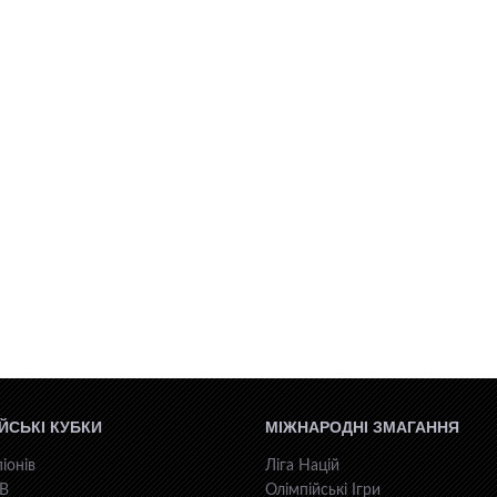
ЙСЬКІ КУБКИ
МІЖНАРОДНІ ЗМАГАННЯ
іонів
Ліга Націй
КВ
Олімпійські Ігри